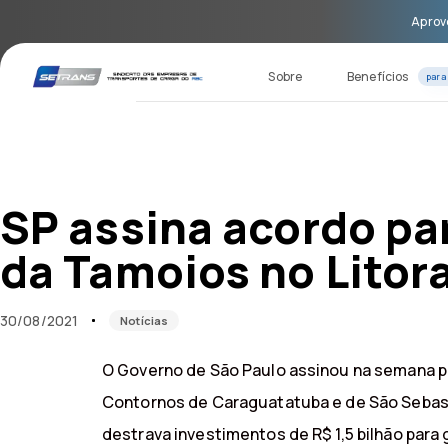
Skip
Skip
Aprove
links
to
primary
navigation
Sobre
Benefícios
para
Skip
to
content
Published
Published
on:
in:
SP assina acordo pa
da Tamoios no Litora
30/08/2021
Notícias
O Governo de São Paulo assinou na semana p
Contornos de Caraguatatuba e de São Sebast
destrava investimentos de R$ 1,5 bilhão para 