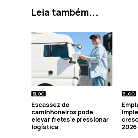
a
Leia também...
n
t
e
r
i
o
r
BLOG
BLOG
Escassez de
Empl
caminhoneiros pode
imple
elevar fretes e pressionar
cresc
logística
2026