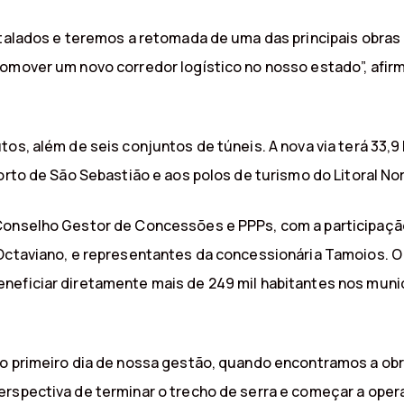
stalados e teremos a retomada de uma das principais obras
omover um novo corredor logístico no nosso estado”, afirm
utos, além de seis conjuntos de túneis. A nova via terá 3
orto de São Sebastião e aos polos de turismo do Litoral Nor
 Conselho Gestor de Concessões e PPPs, com a participaçã
Octaviano, e representantes da concessionária Tamoios. O 
neficiar diretamente mais de 249 mil habitantes nos muni
 o primeiro dia de nossa gestão, quando encontramos a ob
rspectiva de terminar o trecho de serra e começar a operac