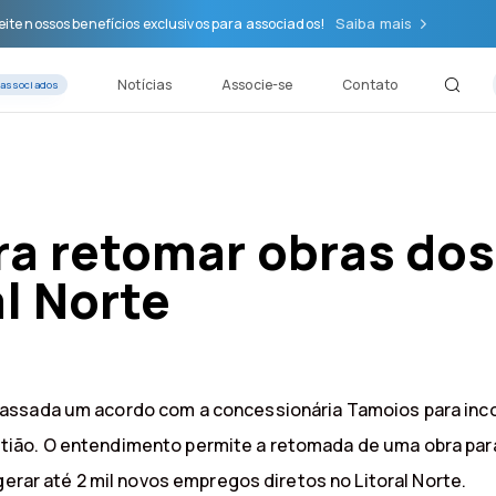
Saiba mais
ite nossos benefícios exclusivos para associados!
Notícias
Associe-se
Contato
 associados
ra retomar obras do
l Norte
assada um acordo com a concessionária Tamoios para inc
ião. O entendimento permite a retomada de uma obra paral
gerar até 2 mil novos empregos diretos no Litoral Norte.