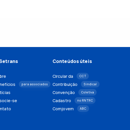
Setrans
Conteúdos úteis
bre
Circular da
CCT
nefícios
Contribuição
para associados
Sindical
tícias
Convenção
Coletiva
socie-se
Cadastro
no RNTRC
ntato
Comjovem
ABC