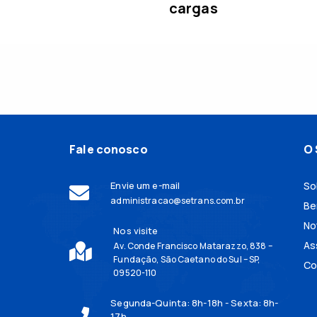
cargas
Fale conosco
O 
Envie um e-mail
So
administracao@setrans.com.br
Be
No
Nos visite
As
Av. Conde Francisco Matarazzo, 838 –
Fundação, São Caetano do Sul – SP,
Co
09520-110
Segunda-Quinta: 8h-18h - Sexta: 8h-
17h