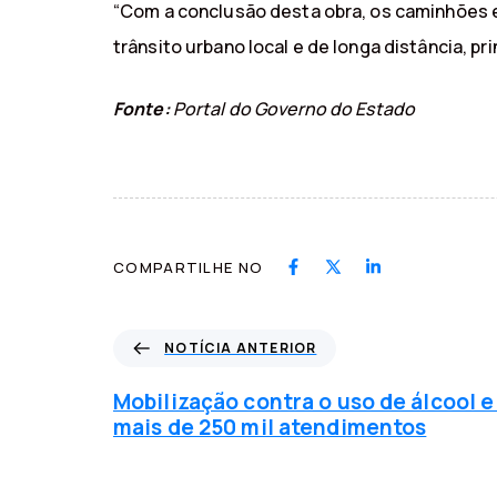
“Com a conclusão desta obra, os caminhões e
trânsito urbano local e de longa distância, p
Fonte:
Portal do Governo do Estado
COMPARTILHE NO
N
NOTÍCIA ANTERIOR
o
t
Mobilização contra o uso de álcool e
í
mais de 250 mil atendimentos
c
i
a