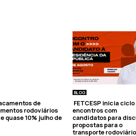
n
o
t
í
c
i
a
BLOG
acamentos de
FETCESP inicia ciclo
mentos rodoviários
encontros com
e quase 10% julho de
candidatos para disc
propostas para o
transporte rodoviári