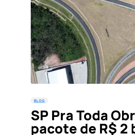
PUBLISHED
Published
IN:
on:
BLOG
SP Pra Toda Obr
pacote de R$ 2 