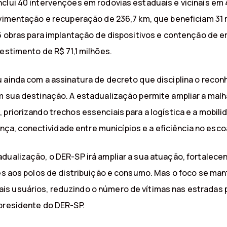
clui 40 intervenções em rodovias estaduais e vicinais em 
pavimentação e recuperação de 236,7 km, que beneficiam 31
16 obras para implantação de dispositivos e contenção de e
estimento de R$ 71,1 milhões.
u ainda com a assinatura de decreto que disciplina o reco
m sua destinação. A estadualização permite ampliar a malha
 priorizando trechos essenciais para a logística e a mobili
a, conectividade entre municípios e a eficiência no esc
adualização, o DER-SP irá ampliar a sua atuação, fortalec
ores aos polos de distribuição e consumo. Mas o foco se
is usuários, reduzindo o número de vítimas nas estradas 
 presidente do DER-SP.