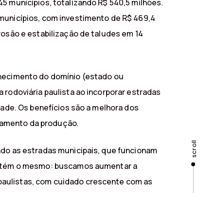
45 municípios, totalizando R$ 540,5 milhões.
 municípios, com investimento de R$ 469,4
rosão e estabilização de taludes em 14
nhecimento do domínio (estado ou
 rodoviária paulista ao incorporar estradas
dade. Os benefícios são a melhora dos
oamento da produção.
scroll
endo as estradas municipais, que funcionam
 mantém o mesmo: buscamos aumentar a
paulistas, com cuidado crescente com as