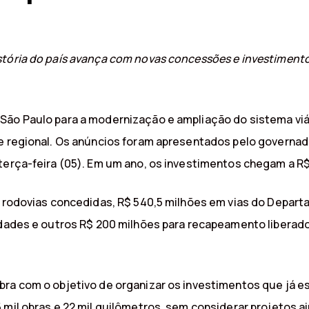
stória do país avança com novas concessões e investiment
 São Paulo para a modernização e ampliação do sistema vi
e regional. Os anúncios foram apresentados pelo governado
erça-feira (05). Em um ano, os investimentos chegam a R$ 1
em rodovias concedidas, R$ 540,5 milhões em vias do Depa
cidades e outros R$ 200 milhões para recapeamento liberad
Obra com o objetivo de organizar os investimentos que j
 mil obras e 22 mil quilômetros, sem considerar projetos 