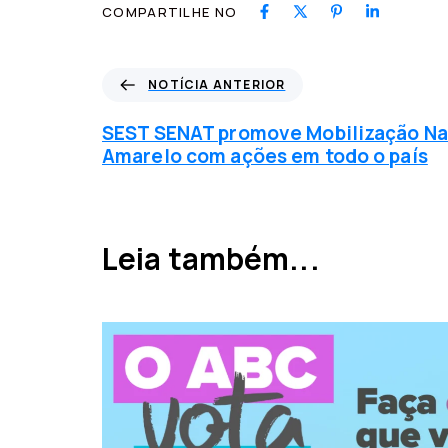
COMPARTILHE NO
N
NOTÍCIA ANTERIOR
o
t
SEST SENAT promove Mobilização Na
í
Amarelo com ações em todo o país
c
i
a
a
Leia também...
n
t
e
r
i
o
r