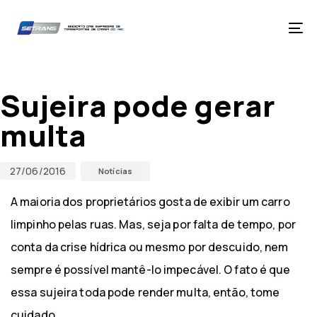
Skip
Skip
links
to
primary
Tog
navigation
nav
Skip
Published
Published
to
on:
in:
content
Sujeira pode gerar
multa
27/06/2016
Notícias
A maioria dos proprietários gosta de exibir um carro
limpinho pelas ruas. Mas, seja por falta de tempo, por
conta da crise hídrica ou mesmo por descuido, nem
sempre é possível mantê-lo impecável. O fato é que
essa sujeira toda pode render multa, então, tome
cuidado.