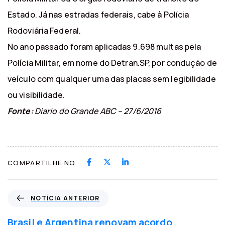
Estado. Já nas estradas federais, cabe à Polícia
Rodoviária Federal.
No ano passado foram aplicadas 9.698 multas pela
Polícia Militar, em nome do Detran.SP, por condução de
veículo com qualquer uma das placas sem legibilidade
ou visibilidade.
Fonte:
Diario do Grande ABC – 27/6/2016
COMPARTILHE NO
N
NOTÍCIA ANTERIOR
o
t
Brasil e Argentina renovam acordo