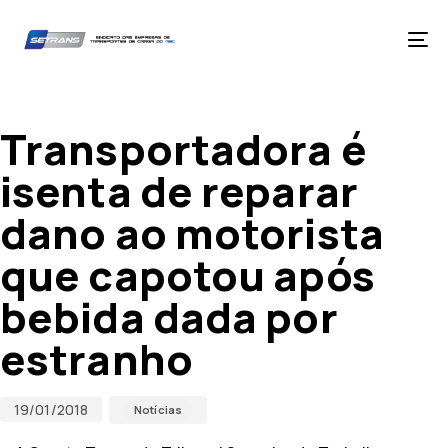
Skip
Skip
links
to
primary
Tog
navigation
nav
Skip
Published
Published
to
on:
in:
content
Transportadora é
isenta de reparar
dano ao motorista
que capotou após
bebida dada por
estranho
19/01/2018
Notícias