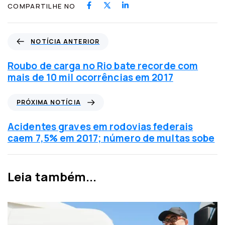
COMPARTILHE NO
N
NOTÍCIA ANTERIOR
o
t
Roubo de carga no Rio bate recorde com
í
mais de 10 mil ocorrências em 2017
c
i
P
PRÓXIMA NOTÍCIA
a
r
a
ó
Acidentes graves em rodovias federais
n
x
caem 7,5% em 2017; número de multas sobe
t
i
e
m
r
a
Leia também...
i
n
o
o
r
t
í