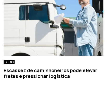
c
i
a
BLOG
Escassez de caminhoneiros pode elevar
fretes e pressionar logística