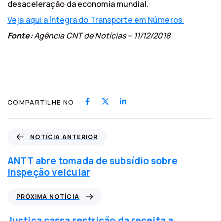
desaceleração da economia mundial.
Veja aqui a íntegra do Transporte em Números​
Fonte:
Agência CNT de Notícias – 11/12/2018
COMPARTILHE NO
N
NOTÍCIA ANTERIOR
o
t
ANTT abre tomada de subsídio sobre
í
inspeção veicular
c
i
P
PRÓXIMA NOTÍCIA
a
r
a
ó
Justiça cassa restrição da receita a