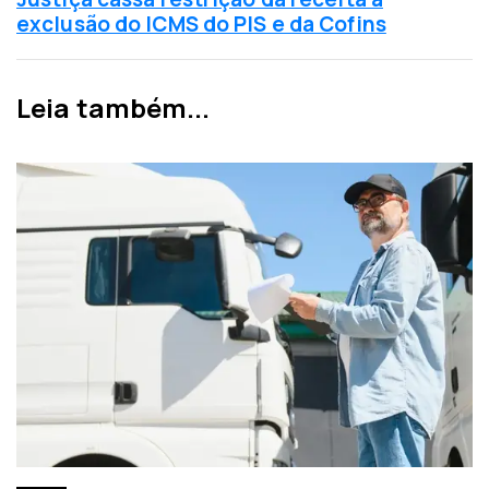
n
x
exclusão do ICMS do PIS e da Cofins
t
i
e
m
r
a
Leia também...
i
n
o
o
r
t
í
c
i
a