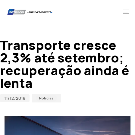
Skip
Skip
links
to
primary
Tog
navigation
nav
Skip
Published
Published
to
on:
in:
content
Transporte cresce
2,3% até setembro;
recuperação ainda é
lenta
11/12/2018
Notícias