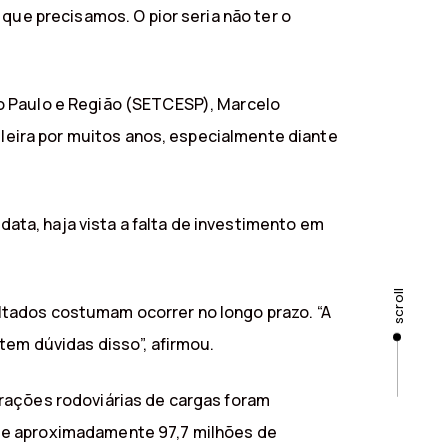
que precisamos. O pior seria não ter o
o Paulo e Região (SETCESP), Marcelo
ileira por muitos anos, especialmente diante
data, haja vista a falta de investimento em
scroll
ltados costumam ocorrer no longo prazo. “A
tem dúvidas disso”, afirmou.
erações rodoviárias de cargas foram
 de aproximadamente 97,7 milhões de