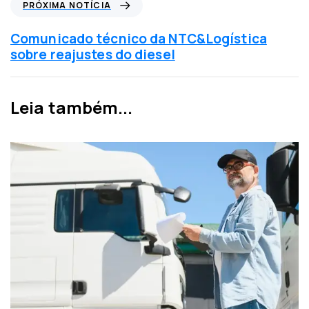
P
PRÓXIMA NOTÍCIA
a
r
a
ó
Comunicado técnico da NTC&Logística
n
x
sobre reajustes do diesel
t
i
e
m
r
a
Leia também...
i
n
o
o
r
t
í
c
i
a