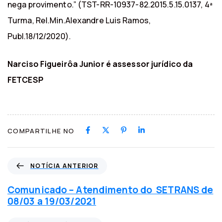
nega provimento.” (TST-RR-10937-82.2015.5.15.0137, 4ª
Turma, Rel.Min.Alexandre Luis Ramos,
Publ.18/12/2020).
Narciso Figueirôa Junior é assessor jurídico da
FETCESP
COMPARTILHE NO
N
NOTÍCIA ANTERIOR
o
t
Comunicado – Atendimento do SETRANS de
í
08/03 a 19/03/2021
c
i