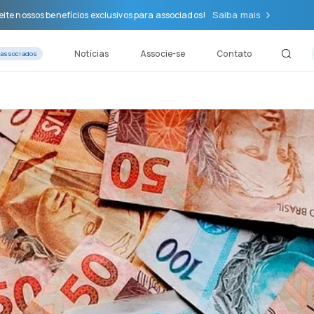
Saiba mais
ite nossos benefícios exclusivos para associados!
Notícias
Associe-se
Contato
 associados