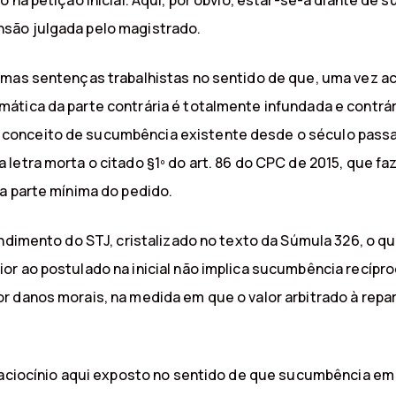
 na petição inicial. Aqui, por óbvio, estar-se-á diante de
são julgada pelo magistrado.
umas sentenças trabalhistas no sentido de que, uma vez ac
tica da parte contrária é totalmente infundada e contrári
onceito de sucumbência existente desde o século passado
letra morta o citado §1º do art. 86 do CPC de 2015, que f
a parte mínima do pedido.
endimento do STJ, cristalizado no texto da Súmula 326, o q
 ao postulado na inicial não implica sucumbência recíproca
r danos morais, na medida em que o valor arbitrado à repa
raciocínio aqui exposto no sentido de que sucumbência em 