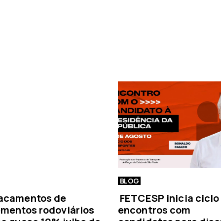
i
m
a
n
o
t
í
c
i
a
BLOG
acamentos de
FETCESP inicia ciclo
mentos rodoviários
encontros com