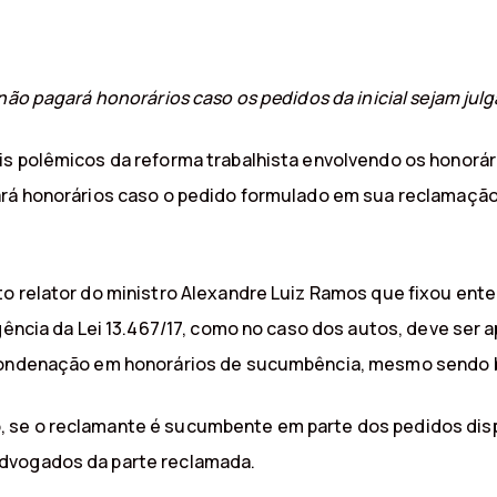
 não pagará honorários caso os pedidos da inicial sejam ju
is polêmicos da reforma trabalhista envolvendo os honorá
ará honorários caso o pedido formulado em sua reclamação 
to relator do ministro Alexandre Luiz Ramos que fixou ent
gência da Lei 13.467/17, como no caso dos autos, deve ser ap
condenação em honorários de sucumbência, mesmo sendo be
se o reclamante é sucumbente em parte dos pedidos dispost
dvogados da parte reclamada.