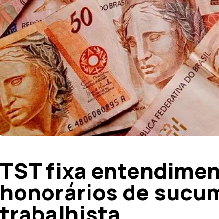
Published
Published
on:
in:
TST fixa entendime
honorários de sucu
trabalhista