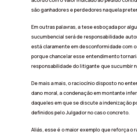
acordo com o valor indicado ao pedido contido
são ganhadores e perdedores naquela preten
Em outras palavras, a tese esboçada por alg
sucumbencial será de responsabilidade automá
está claramente em desconformidade com o c
porque chancelar esse entendimento tornaria 
responsabilidade do litigante que sucumbir n
De mais a mais, o raciocínio disposto no ent
dano moral, a condenação em montante inferior
daqueles em que se discute a indenização po
definidos pelo Julgador no caso concreto.
Aliás, esse é o maior exemplo que reforça o 