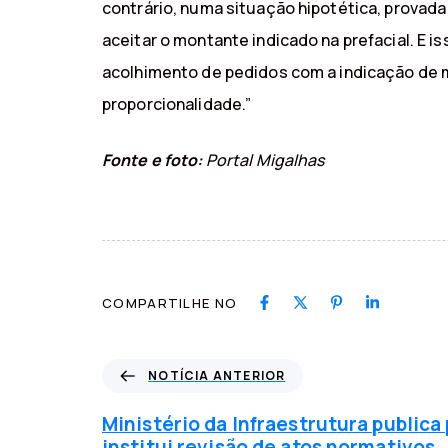
contrário, numa situação hipotética, provad
aceitar o montante indicado na prefacial. E i
acolhimento de pedidos com a indicação de m
proporcionalidade.”
Fonte e foto:
Portal Migalhas
COMPARTILHE NO
N
NOTÍCIA ANTERIOR
o
t
Ministério da Infraestrutura publica
í
institui revisão de atos normativos