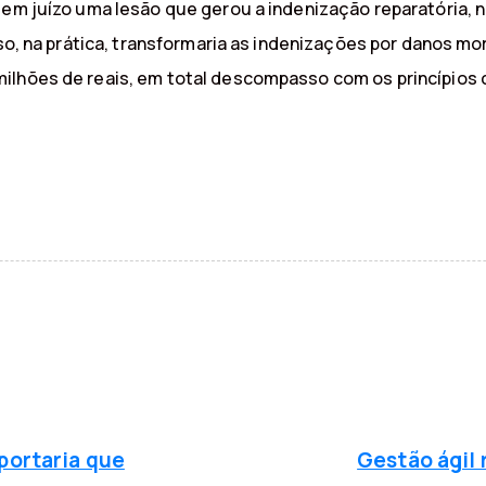
a em juízo uma lesão que gerou a indenização reparatória,
sso, na prática, transformaria as indenizações por danos mo
ilhões de reais, em total descompasso com os princípios c
P
r
ó
 portaria que
Gestão ágil 
x