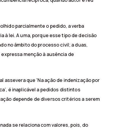
 sucumbência recíproca, quando autor e réu
olhido parcialmente o pedido, a verba
a à lei. A uma, porque esse tipo de decisão
 no âmbito do processo civil; a duas,
az expressa menção à ausência de
ual assevera que ‘Na ação de indenização por
’, é inaplicável a pedidos distintos
ração depende de diversos critérios a serem
nada se relaciona com valores, pois, do