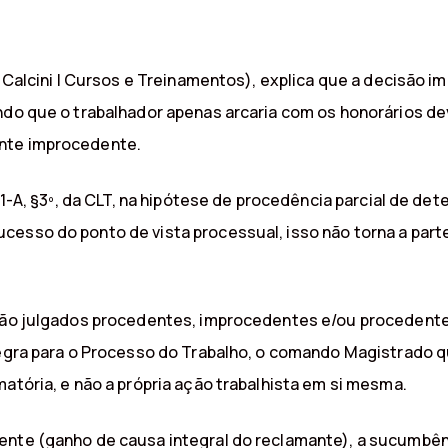
o Calcini | Cursos e Treinamentos), explica que a decisão i
indo que o trabalhador apenas arcaria com os honorários 
ente improcedente.
791-A, §3º, da CLT, na hipótese de procedência parcial de 
ucesso do ponto de vista processual, isso não torna a pa
 são julgados procedentes, improcedentes e/ou procedente
regra para o Processo do Trabalho, o comando Magistrado q
atória, e não a própria ação trabalhista em si mesma.
ente (ganho de causa integral do reclamante), a sucumbênc