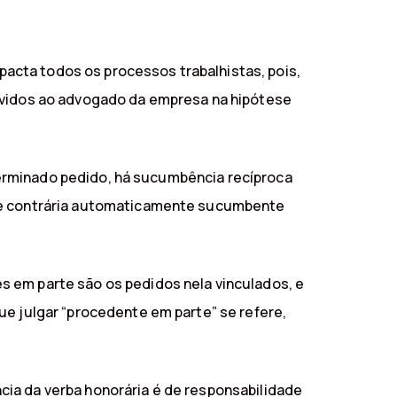
mpacta todos os processos trabalhistas, pois,
devidos ao advogado da empresa na hipótese
determinado pedido, há sucumbência recíproca
rte contrária automaticamente sucumbente
s em parte são os pedidos nela vinculados, e
ue julgar “procedente em parte” se refere,
ia da verba honorária é de responsabilidade