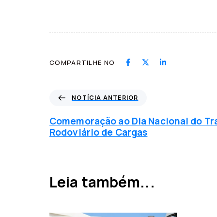
COMPARTILHE NO
N
NOTÍCIA ANTERIOR
o
t
Comemoração ao Dia Nacional do Tr
í
Rodoviário de Cargas
c
i
a
a
Leia também...
n
t
e
r