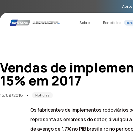
Skip
Skip
Aprove
links
to
primary
navigation
Sobre
Benefícios
para
Skip
to
content
Published
Published
on:
in:
Vendas de implemen
15% em 2017
15/09/2016
Notícias
Os fabricantes de implementos rodoviários 
representa as empresas do setor, divulgou 
de avanço de 1,7% no PIB brasileiro no perí