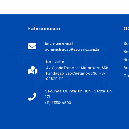
Fale conosco
O 
Envie um e-mail
So
administracao@setrans.com.br
Be
No
Nos visite
As
Av. Conde Francisco Matarazzo, 838 –
Fundação, São Caetano do Sul – SP,
Co
09520-110
Segunda-Quinta: 8h-18h - Sexta: 8h-
17h
(11) 4330-4800