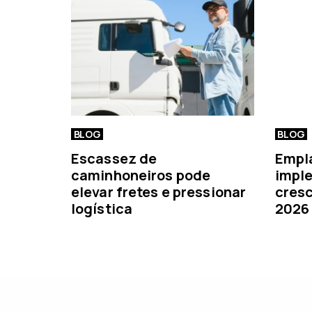
i
o
r
BLOG
BLOG
Escassez de
Empl
caminhoneiros pode
imple
elevar fretes e pressionar
cresc
logística
2026