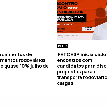
i
a
BLOG
acamentos de
FETCESP inicia ciclo
mentos rodoviários
encontros com
e quase 10% julho de
candidatos para disc
propostas para o
transporte rodoviári
cargas