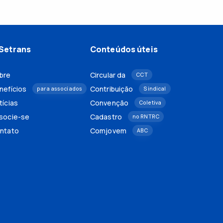
Setrans
Conteúdos úteis
bre
Circular da
CCT
nefícios
Contribuição
para associados
Sindical
tícias
Convenção
Coletiva
socie-se
Cadastro
no RNTRC
ntato
Comjovem
ABC