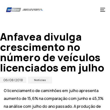
Skip
Skip
links
to
primary
Tog
navigation
nav
Skip
Published
Published
to
on:
in:
content
Anfavea divulga
crescimento no
número de veículos
licenciados em julho
06/08/2018
Notícias
O licenciamento de caminhões em julho apresenta
aumento de 15,6% na comparação com junho e 45,3%
na análise com julho do ano passado. A produção de