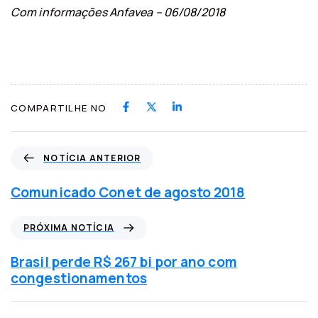
Com informações Anfavea – 06/08/2018
COMPARTILHE NO
N
NOTÍCIA ANTERIOR
o
t
Comunicado Conet de agosto 2018
í
c
P
PRÓXIMA NOTÍCIA
i
r
a
ó
Brasil perde R$ 267 bi por ano com
a
x
congestionamentos
n
i
t
m
e