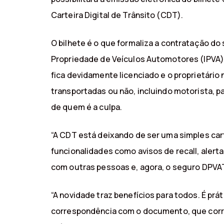
Carteira Digital de Trânsito (CDT).
O bilhete é o que formaliza a contratação d
Propriedade de Veículos Automotores (IPVA).
fica devidamente licenciado e o proprietári
transportadas ou não, incluindo motorista, p
de quem é a culpa.
“A CDT está deixando de ser uma simples ca
funcionalidades como avisos de recall, aler
com outras pessoas e, agora, o seguro DPVAT d
“A novidade traz benefícios para todos. É prá
correspondência com o documento, que corre