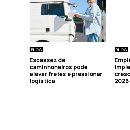
o
r
BLOG
BLOG
Escassez de
Empl
caminhoneiros pode
imple
elevar fretes e pressionar
cresc
logística
2026