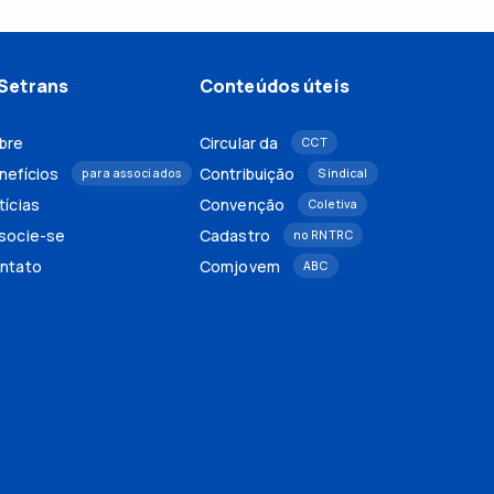
Setrans
Conteúdos úteis
bre
Circular da
CCT
nefícios
Contribuição
para associados
Sindical
tícias
Convenção
Coletiva
socie-se
Cadastro
no RNTRC
ntato
Comjovem
ABC