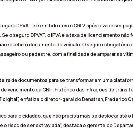
o seguro DPVAT e é emitido com o CRLV após o valor ser pa
 Se o seguro DPVAT, o IPVA e a taxa de licenciamento não
o não recebe o documento do veículo. O seguro obrigatório
assageiro ou pedestre, com a finalidade de amparar as vít
rteira de documentos para se transformar em uma platafo
ta de vencimento da CNH, histórico das infrações de trâns
igital”, enfatiza o diretor-geral do Denatran, Frederico C
tico para o cidadão, que não precisa mais se deslocar até 
 o risco de ser extraviada”, destaca o gerente do Depar