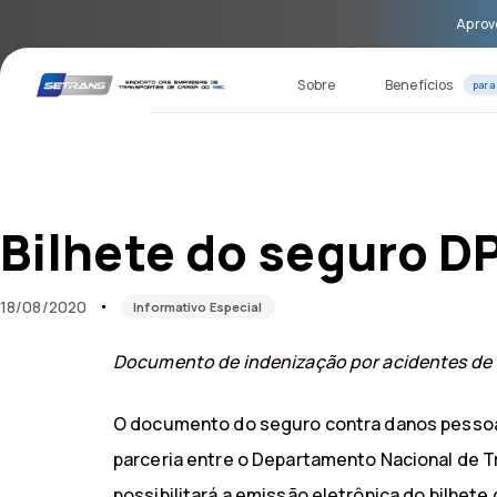
Skip
Skip
Aprove
links
to
primary
navigation
Sobre
Benefícios
para
Skip
to
content
Published
Published
on:
in:
Bilhete do seguro DP
18/08/2020
Informativo Especial
Documento de indenização por acidentes de tr
O documento do seguro contra danos pessoai
parceria entre o Departamento Nacional de T
possibilitará a emissão eletrônica do bilhe