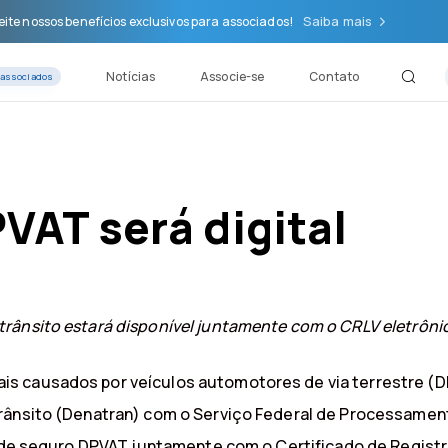
Saiba mais
ite nossos benefícios exclusivos para associados!
Notícias
Associe-se
Contato
 associados
VAT será digital
ânsito estará disponível juntamente com o CRLV eletrônico 
s causados por veículos automotores de via terrestre (D
rânsito (Denatran) com o Serviço Federal de Processament
te de seguro DPVAT juntamente com o Certificado de Regist