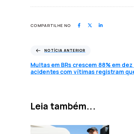
COMPARTILHE NO
N
NOTÍCIA ANTERIOR
o
t
Multas em BRs crescem 88% em dez 
í
acidentes com vítimas registram qu
c
i
a
a
n
Leia também...
t
e
r
i