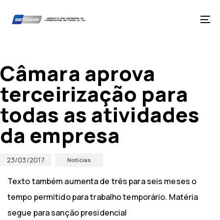
Skip
Skip
links
to
primary
Tog
navigation
nav
Skip
Published
Published
to
on:
in:
content
Câmara aprova
terceirização para
todas as atividades
da empresa
23/03/2017
Notícias
Texto também aumenta de três para seis meses o
tempo permitido para trabalho temporário. Matéria
segue para sanção presidencial