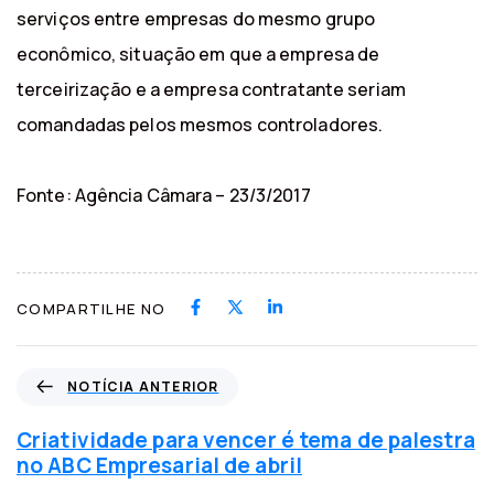
serviços entre empresas do mesmo grupo
econômico, situação em que a empresa de
terceirização e a empresa contratante seriam
comandadas pelos mesmos controladores.
Fonte: Agência Câmara – 23/3/2017
COMPARTILHE NO
N
NOTÍCIA ANTERIOR
o
t
Criatividade para vencer é tema de palestra
í
no ABC Empresarial de abril
c