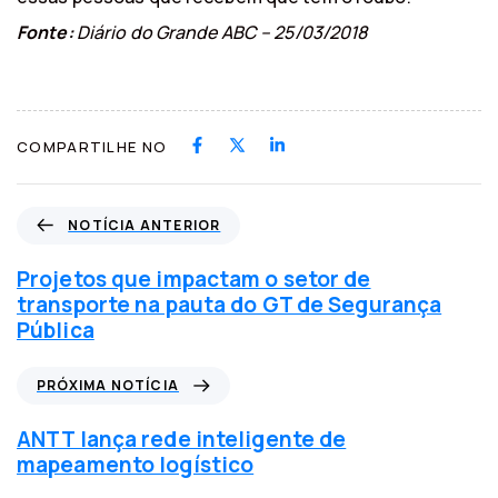
Fonte:
Diário do Grande ABC – 25/03/2018
COMPARTILHE NO
N
NOTÍCIA ANTERIOR
o
t
Projetos que impactam o setor de
í
transporte na pauta do GT de Segurança
c
Pública
i
a
P
PRÓXIMA NOTÍCIA
a
r
n
ó
ANTT lança rede inteligente de
t
x
mapeamento logístico
e
i