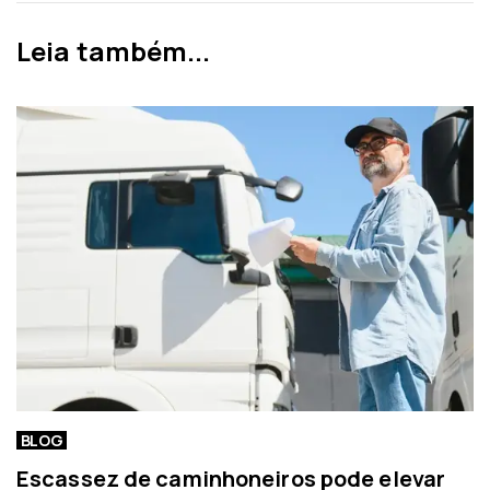
r
m
i
a
Leia também...
o
n
r
o
t
í
c
i
a
BLOG
Escassez de caminhoneiros pode elevar