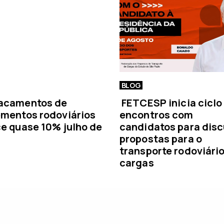
i
a
BLOG
acamentos de
FETCESP inicia ciclo
mentos rodoviários
encontros com
e quase 10% julho de
candidatos para disc
propostas para o
transporte rodoviári
cargas