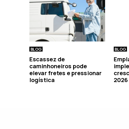
i
o
r
BLOG
BLOG
Escassez de
Empl
caminhoneiros pode
imple
elevar fretes e pressionar
cresc
logística
2026