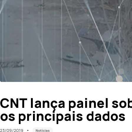
Published
Published
on:
in:
CNT lança painel sob
os principais dados
23/09/2019
Notícias