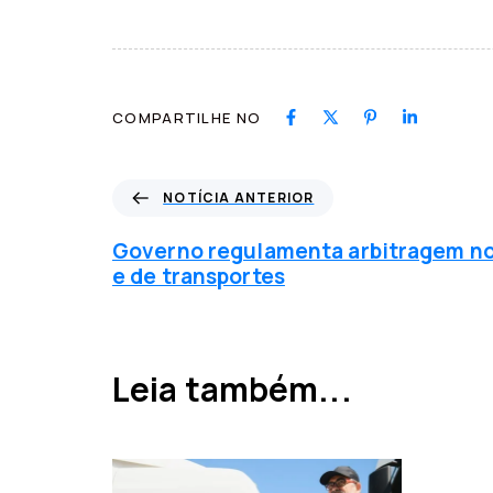
COMPARTILHE NO
N
NOTÍCIA ANTERIOR
o
t
Governo regulamenta arbitragem no 
í
e de transportes
c
i
a
a
Leia também...
n
t
e
r