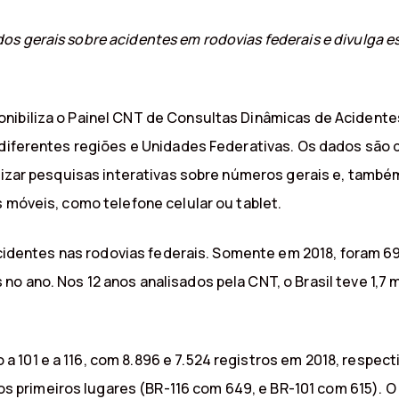
s gerais sobre acidentes em rodovias federais e divulga e
nibiliza o Painel CNT de Consultas Dinâmicas de Acidente
 diferentes regiões e Unidades Federativas. Os dados são d
lizar pesquisas interativas sobre números gerais e, também,
s móveis, como telefone celular ou tablet.
0 acidentes nas rodovias federais. Somente em 2018, foram 
o ano. Nos 12 anos analisados pela CNT, o Brasil teve 1,7 
.
 101 e a 116, com 8.896 e 7.524 registros em 2018, respec
primeiros lugares (BR-116 com 649, e BR-101 com 615). O 