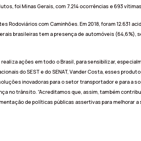
tos, foi Minas Gerais, com 7.214 ocorrências e 693 vítimas
ntes Rodoviários com Caminhões. Em 2018, foram 12.631 ac
derais brasileiras tem a presença de automóveis (64,6%),
aliza ações em todo o Brasil, para sensibilizar, especial
cionais do SEST e do SENAT, Vander Costa, esses produt
uções inovadoras para o setor transportador e para a so
nça no trânsito. “Acreditamos que, assim, também contri
tação de políticas públicas assertivas para melhorar a se