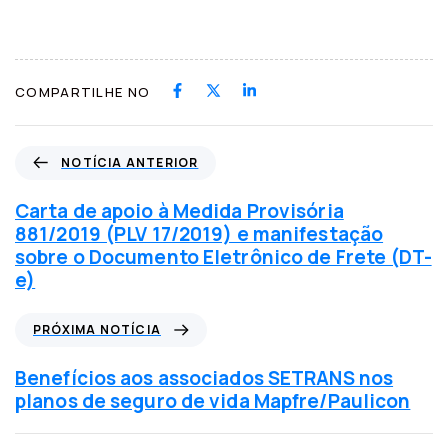
COMPARTILHE NO
N
NOTÍCIA ANTERIOR
o
t
Carta de apoio à Medida Provisória
í
881/2019 (PLV 17/2019) e manifestação
c
sobre o Documento Eletrônico de Frete (DT-
i
e)
a
a
P
PRÓXIMA NOTÍCIA
n
r
t
ó
Benefícios aos associados SETRANS nos
e
x
planos de seguro de vida Mapfre/Paulicon
r
i
i
m