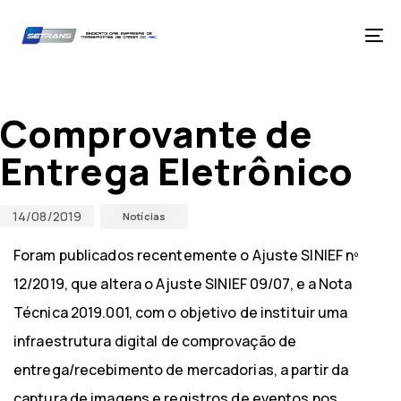
Skip
Skip
links
to
primary
Tog
navigation
nav
Skip
Published
Published
to
on:
in:
content
Comprovante de
Entrega Eletrônico
14/08/2019
Notícias
Foram publicados recentemente o Ajuste SINIEF nº
12/2019, que altera o Ajuste SINIEF 09/07, e a Nota
Técnica 2019.001, com o objetivo de instituir uma
infraestrutura digital de comprovação de
entrega/recebimento de mercadorias, a partir da
captura de imagens e registros de eventos nos