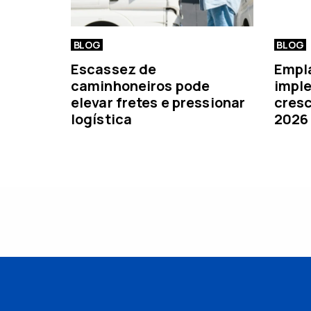
BLOG
BLOG
Escassez de
Empl
caminhoneiros pode
imple
elevar fretes e pressionar
cresc
logística
2026