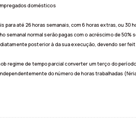
s empregados domésticos
is para até 26 horas semanais, com 6 horas extras, ou 30 
lho semanal normal serão pagas com o acréscimo de 50% so
atamente posterior à da sua execução, devendo ser feita
b regime de tempo parcial converter um terço do período d
as, independentemente do número de horas trabalhadas (féri