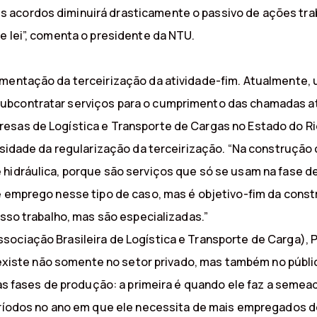
acordos diminuirá drasticamente o passivo de ações traba
e lei”, comenta o presidente da NTU.
amentação da terceirização da atividade-fim. Atualmente,
ubcontratar serviços para o cumprimento das chamadas at
sas de Logística e Transporte de Cargas no Estado do Rio 
ssidade da regularização da terceirização. “Na construção 
 hidráulica, porque são serviços que só se usam na fase d
e emprego nesse tipo de caso, mas é objetivo-fim da const
osso trabalho, mas são especializadas.”
ociação Brasileira de Logística e Transporte de Carga), Pe
já existe não somente no setor privado, mas também no públ
uas fases de produção: a primeira é quando ele faz a semead
períodos no ano em que ele necessita de mais empregados d