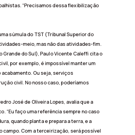
lhistas. “Precisamos dessa flexibilização
 uma súmula do TST (Tribunal Superior do
ividades-meio, mas não das atividades-fim.
Grande do Sul), Paulo Vicente Caleffi cita o
civil, por exemplo, é impossível manter um
e acabamento. Ou seja, serviços
rução civil. No nosso caso, poderíamos
dro José de Oliveira Lopes, avalia que a
ico. “Eu faço uma referência sempre no caso
ura, quando planta e prepara a terra, e a
o campo. Com a terceirização, será possível