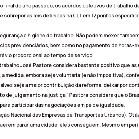
 final do ano passado, os acordos coletivos de trabalho d
sobrepor às leis definidas na CLT em 12 pontos específico
egurança e higiene do trabalho. Não podem mexer também 
ícios previdenciários, bem como no pagamento de horas-ex
révio proporcional ao tempo de serviço.
rabalho José Pastore considera bastante positivo que as
e, a medida, embora seja voluntária (e não impositiva), con
vez seja a maior contribuição da reforma: deixar por cont
jeto de julgamento na justiça.” Pastore considera que o Bras
ara participar das negociações em pé de igualdade.
ção Nacional das Empresas de Transportes Urbanos), Otáv
 querem parar uma cidade, eles conseguem. Mesmo em perí