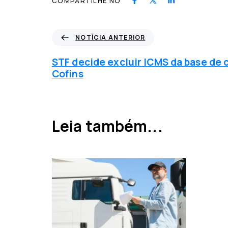
COMPARTILHE NO
N
NOTÍCIA ANTERIOR
o
t
STF decide excluir ICMS da base de c
í
Cofins
c
i
a
a
Leia também...
n
t
e
r
i
o
r