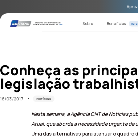
Skip
Skip
Aprove
links
to
primary
navigation
Sobre
Benefícios
para
Skip
to
content
Published
Published
on:
in:
Conheça as principa
legislação trabalhis
16/03/2017
Notícias
Nesta semana, a Agência CNT de Notícias publ
Atual, que aborda a necessidade urgente de u
Uma das alternativas para atenuar o quadro 