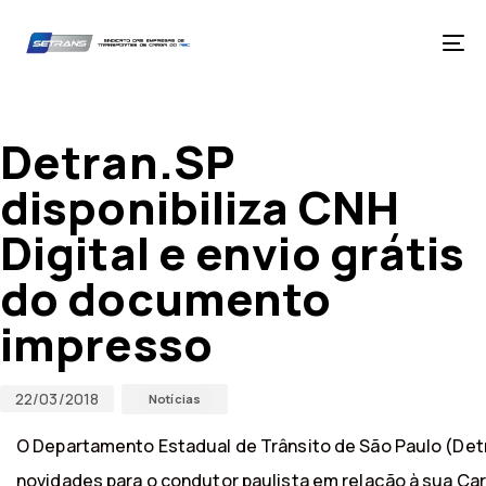
Skip
Skip
links
to
primary
Tog
navigation
nav
Skip
Published
Published
to
on:
in:
content
Detran.SP
disponibiliza CNH
Digital e envio grátis
do documento
impresso
22/03/2018
Notícias
O Departamento Estadual de Trânsito de São Paulo (Det
novidades para o condutor paulista em relação à sua Car