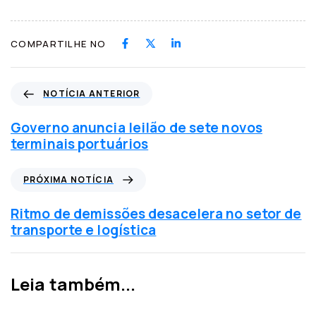
COMPARTILHE NO
N
NOTÍCIA ANTERIOR
o
t
Governo anuncia leilão de sete novos
í
terminais portuários
c
i
P
PRÓXIMA NOTÍCIA
a
r
a
ó
Ritmo de demissões desacelera no setor de
n
x
transporte e logística
t
i
e
m
r
a
Leia também...
i
n
o
o