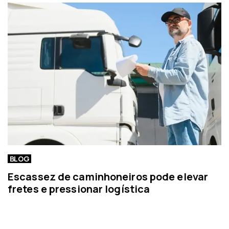
r
t
í
c
i
a
BLOG
Escassez de caminhoneiros pode elevar
fretes e pressionar logística