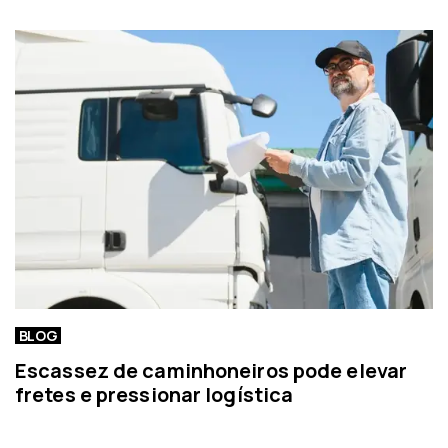
o
o
r
t
í
c
i
a
BLOG
Escassez de caminhoneiros pode elevar
fretes e pressionar logística