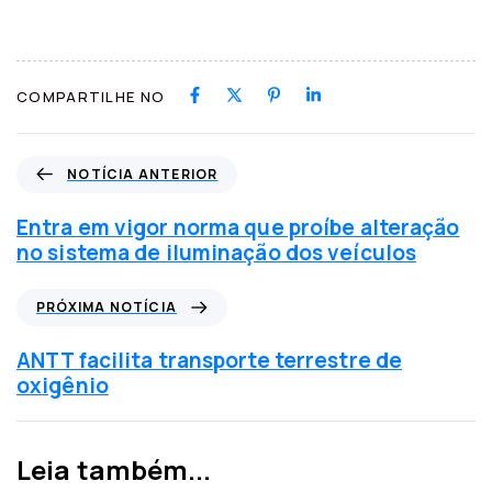
COMPARTILHE NO
N
NOTÍCIA ANTERIOR
o
t
Entra em vigor norma que proíbe alteração
í
no sistema de iluminação dos veículos
c
i
P
PRÓXIMA NOTÍCIA
a
r
a
ó
ANTT facilita transporte terrestre de
n
x
oxigênio
t
i
e
m
r
a
Leia também...
i
n