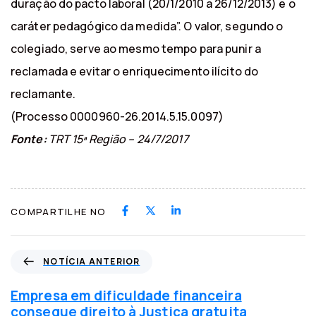
duração do pacto laboral (20/1/2010 a 26/12/2013) e o
caráter pedagógico da medida”. O valor, segundo o
colegiado, serve ao mesmo tempo para punir a
reclamada e evitar o enriquecimento ilícito do
reclamante.
(Processo 0000960-26.2014.5.15.0097)
Fonte:
TRT 15ª Região – 24/7/2017
COMPARTILHE NO
N
NOTÍCIA ANTERIOR
o
t
Empresa em dificuldade financeira
í
consegue direito à Justiça gratuita