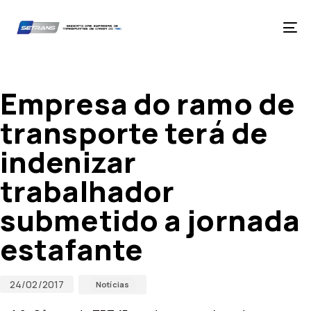
Skip
Skip
links
to
primary
Tog
navigation
nav
Skip
Published
Published
to
on:
in:
content
Empresa do ramo de
transporte terá de
indenizar
trabalhador
submetido a jornada
estafante
24/02/2017
Notícias