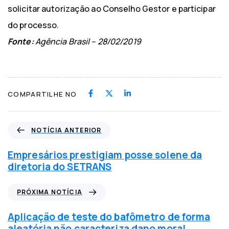
solicitar autorização ao Conselho Gestor e participar
do processo.
Fonte:
Agência Brasil – 28/02/2019
COMPARTILHE NO
N
NOTÍCIA ANTERIOR
o
t
Empresários prestigiam posse solene da
í
diretoria do SETRANS
c
i
P
PRÓXIMA NOTÍCIA
a
r
a
ó
Aplicação de teste do bafômetro de forma
n
x
aleatória não caracteriza dano moral