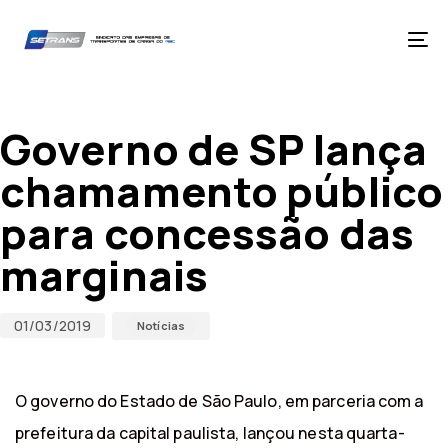
Skip
Skip
links
to
primary
Tog
navigation
nav
Skip
Published
Published
to
on:
in:
content
Governo de SP lança
chamamento público
para concessão das
marginais
01/03/2019
Notícias
O governo do Estado de São Paulo, em parceria com a
prefeitura da capital paulista, lançou nesta quarta-