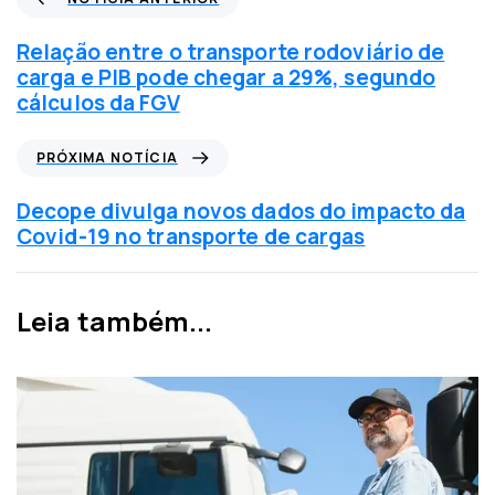
o
t
Relação entre o transporte rodoviário de
í
carga e PIB pode chegar a 29%, segundo
c
cálculos da FGV
i
a
P
PRÓXIMA NOTÍCIA
a
r
n
ó
Decope divulga novos dados do impacto da
t
x
Covid-19 no transporte de cargas
e
i
r
m
i
a
Leia também...
o
n
r
o
t
í
c
i
a