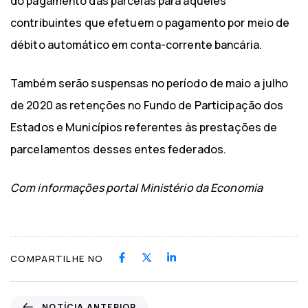
do pagamento das parcelas para aqueles
contribuintes que efetuem o pagamento por meio de
débito automático em conta-corrente bancária.
Também serão suspensas no período de maio a julho
de 2020 as retenções no Fundo de Participação dos
Estados e Municípios referentes às prestações de
parcelamentos desses entes federados.
Com informações portal Ministério da Economia
COMPARTILHE NO
N
NOTÍCIA ANTERIOR