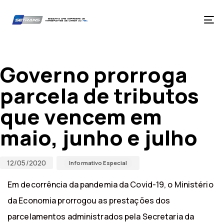
Skip
Skip
links
to
primary
Tog
navigation
nav
Skip
Published
Published
to
on:
in:
content
Governo prorroga
parcela de tributos
que vencem em
maio, junho e julho
12/05/2020
Informativo Especial
Em decorrência da pandemia da Covid-19, o Ministério
da Economia prorrogou as prestações dos
parcelamentos administrados pela Secretaria da