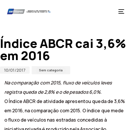
Skip
Skip
links
to
primary
Tog
navigation
nav
Skip
Published
Published
to
on:
in:
content
Índice ABCR cai 3,6%
em 2016
10/01/2017
Sem categoria
Na comparação com 2015, fluxo de veículos leves
registra queda de 2,8% e o de pesados 6,0%.
O Índice ABCR de atividade apresentou queda de 3,6%
em 2016, na comparação com 2015. O índice que mede
o fluxo de veículos nas estradas concedidas à
iniciativa privada é produzido pela Associação