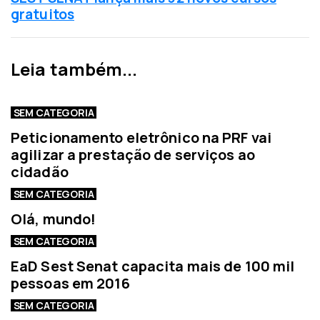
a
x
gratuitos
n
i
t
m
e
a
Leia também...
r
n
i
o
o
t
SEM CATEGORIA
r
í
Peticionamento eletrônico na PRF vai
c
agilizar a prestação de serviços ao
i
cidadão
a
SEM CATEGORIA
Olá, mundo!
SEM CATEGORIA
EaD Sest Senat capacita mais de 100 mil
pessoas em 2016
SEM CATEGORIA