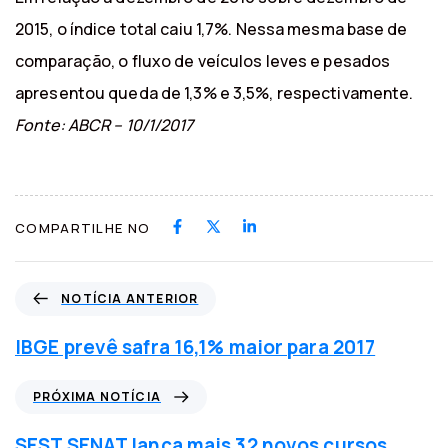
2015, o índice total caiu 1,7%. Nessa mesma base de
comparação, o fluxo de veículos leves e pesados
apresentou queda de 1,3% e 3,5%, respectivamente.
Fonte: ABCR – 10/1/2017
COMPARTILHE NO
N
NOTÍCIA ANTERIOR
o
t
IBGE prevê safra 16,1% maior para 2017
í
c
P
PRÓXIMA NOTÍCIA
i
r
a
ó
SEST SENAT lança mais 32 novos cursos