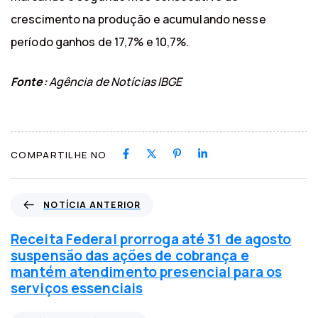
crescimento na produção e acumulando nesse
período ganhos de 17,7% e 10,7%.
Fonte:
Agência de Notícias IBGE
COMPARTILHE NO
N
NOTÍCIA ANTERIOR
o
t
Receita Federal prorroga até 31 de agosto
í
suspensão das ações de cobrança e
c
mantém atendimento presencial para os
i
serviços essenciais
a
a