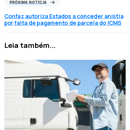
P
PRÓXIMA NOTÍCIA
n
r
t
ó
Confaz autoriza Estados a conceder anistia
e
x
por falta de pagamento de parcela do ICMS
r
i
i
m
o
a
Leia também...
r
n
o
t
í
c
i
a