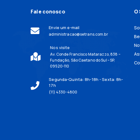
Fale conosco
O 
Envie um e-mail
So
administracao@setrans.com.br
Be
No
Nos visite
As
Av. Conde Francisco Matarazzo, 838 –
Fundação, São Caetano do Sul – SP,
Co
09520-110
Segunda-Quinta: 8h-18h - Sexta: 8h-
17h
(11) 4330-4800