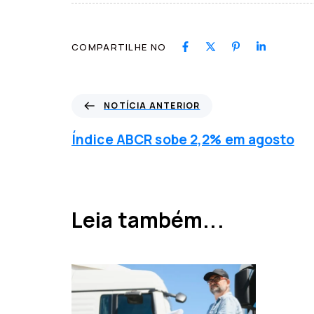
COMPARTILHE NO
N
NOTÍCIA ANTERIOR
o
t
Índice ABCR sobe 2,2% em agosto
í
c
i
a
a
Leia também...
n
t
e
r
i
o