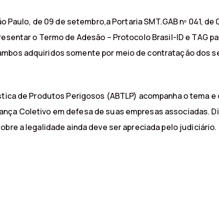
 São Paulo, de 09 de setembro,a Portaria SMT.GAB nº 041, d
presentar o Termo de Adesão – Protocolo Brasil-ID e TAG p
ambos adquiridos somente por meio de contratação dos s
ística de Produtos Perigosos (ABTLP) acompanha o tema e d
ança Coletivo em defesa de suas empresas associadas. Dia
bre a legalidade ainda deve ser apreciada pelo judiciário.