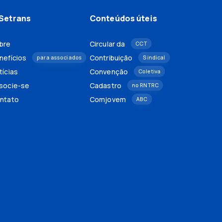
Setrans
Conteúdos úteis
bre
Circular da
CCT
nefícios
Contribuição
para associados
Sindical
tícias
Convenção
Coletiva
socie-se
Cadastro
no RNTRC
ntato
Comjovem
ABC