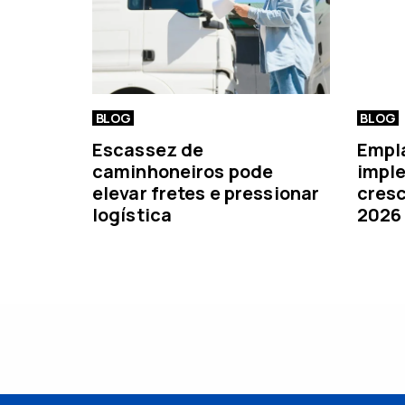
r
BLOG
BLOG
Escassez de
Empl
caminhoneiros pode
imple
elevar fretes e pressionar
cresc
logística
2026