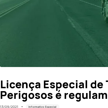
Published
Published
on:
in:
Licença Especial de
Perigosos é regula
13/09/2021
Informativo Especial