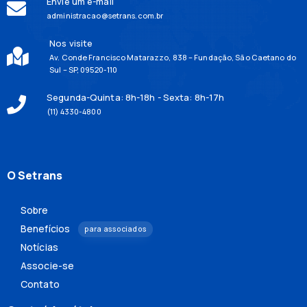
Envie um e-mail
administracao@setrans.com.br
Nos visite
Av. Conde Francisco Matarazzo, 838 – Fundação, São Caetano do
Sul – SP, 09520-110
Segunda-Quinta: 8h-18h - Sexta: 8h-17h
(11) 4330-4800
O Setrans
Sobre
Benefícios
para associados
Notícias
Associe-se
Contato