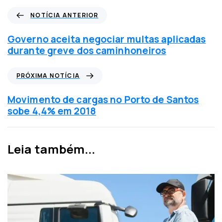
N
NOTÍCIA ANTERIOR
o
t
Governo aceita negociar multas aplicadas
í
durante greve dos caminhoneiros
c
i
P
PRÓXIMA NOTÍCIA
a
r
a
ó
Movimento de cargas no Porto de Santos
n
x
sobe 4,4% em 2018
t
i
e
m
r
a
Leia também...
i
n
o
o
r
t
í
c
i
a