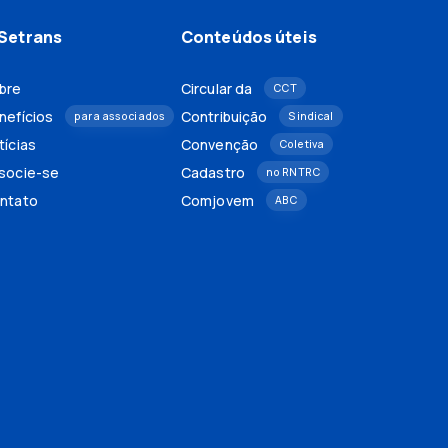
Setrans
Conteúdos úteis
bre
Circular da
CCT
nefícios
Contribuição
para associados
Sindical
tícias
Convenção
Coletiva
socie-se
Cadastro
no RNTRC
ntato
Comjovem
ABC