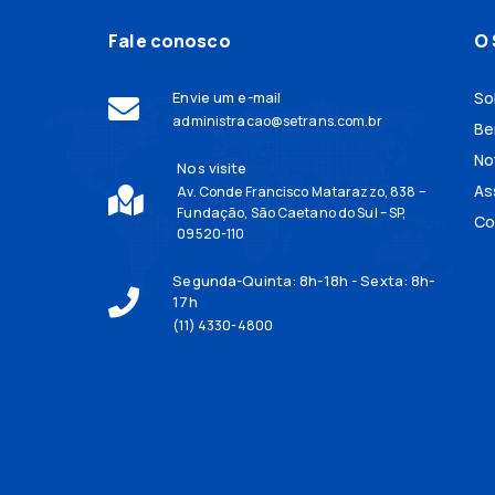
Fale conosco
O 
Envie um e-mail
So
administracao@setrans.com.br
Be
No
Nos visite
As
Av. Conde Francisco Matarazzo, 838 –
Fundação, São Caetano do Sul – SP,
Co
09520-110
Segunda-Quinta: 8h-18h - Sexta: 8h-
17h
(11) 4330-4800