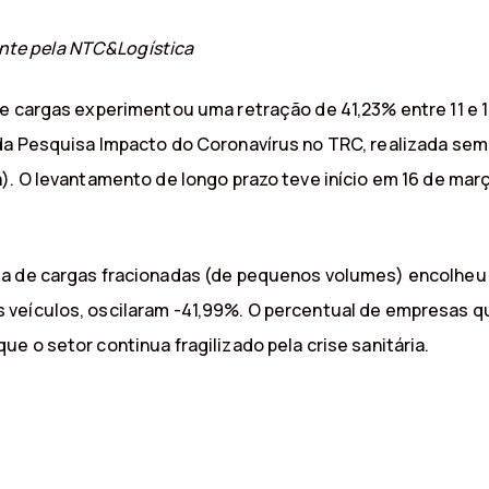
te pela NTC&Logística
de cargas experimentou uma retração de 41,23% entre 11 e
 da Pesquisa Impacto do Coronavírus no TRC, realizada s
). O levantamento de longo prazo teve início em 16 de mar
a de cargas fracionadas (de pequenos volumes) encolheu 
veículos, oscilaram -41,99%. O percentual de empresas q
e o setor continua fragilizado pela crise sanitária.