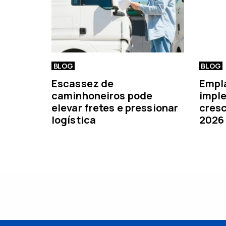
r
BLOG
BLOG
Escassez de
Empl
caminhoneiros pode
imple
elevar fretes e pressionar
cresc
logística
2026