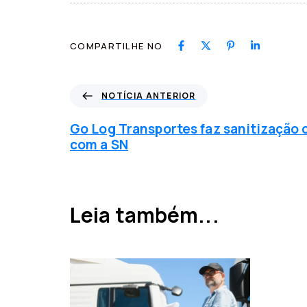
COMPARTILHE NO
N
NOTÍCIA ANTERIOR
o
t
Go Log Transportes faz sanitização
í
com a SN
c
i
a
a
Leia também...
n
t
e
r
i
o