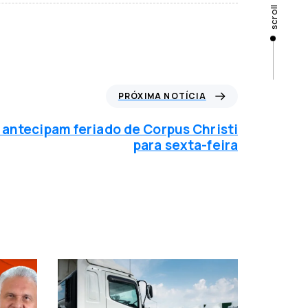
scroll
PRÓXIMA NOTÍCIA
antecipam feriado de Corpus Christi
para sexta-feira