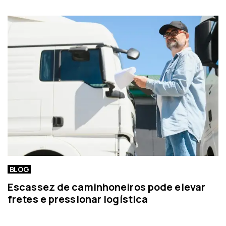
o
o
r
t
í
c
i
a
BLOG
Escassez de caminhoneiros pode elevar
fretes e pressionar logística