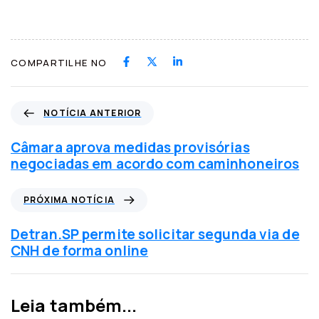
COMPARTILHE NO
N
NOTÍCIA ANTERIOR
o
t
Câmara aprova medidas provisórias
í
negociadas em acordo com caminhoneiros
c
i
P
PRÓXIMA NOTÍCIA
a
r
a
ó
Detran.SP permite solicitar segunda via de
n
x
CNH de forma online
t
i
e
m
r
a
Leia também...
i
n