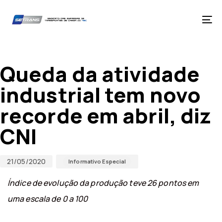
Skip
Skip
links
to
primary
Tog
navigation
nav
Skip
Published
Published
to
on:
in:
content
Queda da atividade
industrial tem novo
recorde em abril, diz
CNI
21/05/2020
Informativo Especial
Índice de evolução da produção teve 26 pontos em
uma escala de 0 a 100