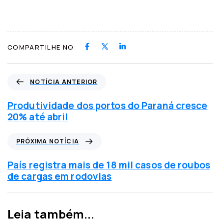
COMPARTILHE NO
N
NOTÍCIA ANTERIOR
o
t
Produtividade dos portos do Paraná cresce
í
20% até abril
c
i
P
PRÓXIMA NOTÍCIA
a
r
a
ó
País registra mais de 18 mil casos de roubos
n
x
de cargas em rodovias
t
i
e
m
r
a
Leia também...
i
n