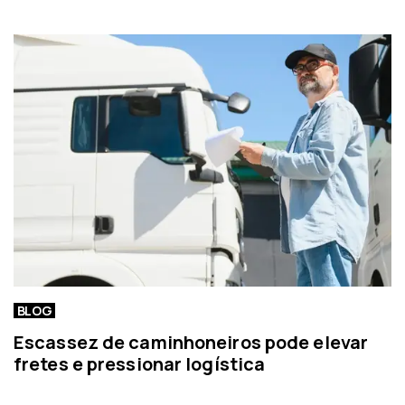
o
o
r
t
í
c
i
a
BLOG
Escassez de caminhoneiros pode elevar
fretes e pressionar logística