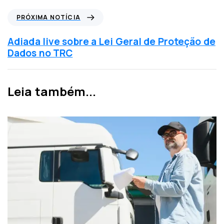
a
P
PRÓXIMA NOTÍCIA
a
r
n
ó
Adiada live sobre a Lei Geral de Proteção de
t
x
Dados no TRC
e
i
r
m
i
a
Leia também...
o
n
r
o
t
í
c
i
a