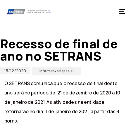
Skip
Skip
links
to
primary
Tog
navigation
nav
Skip
Published
Published
to
on:
in:
content
Recesso de final de
ano no SETRANS
15/12/2020
Informativo Especial
O SETRANS comunica que o recesso de final deste
ano será no período de 21 de dezembro de 2020 a 10
de janeiro de 2021. As atividades na entidade
retornarão no dia 11 de janeiro de 2021, a partir das 8
horas.