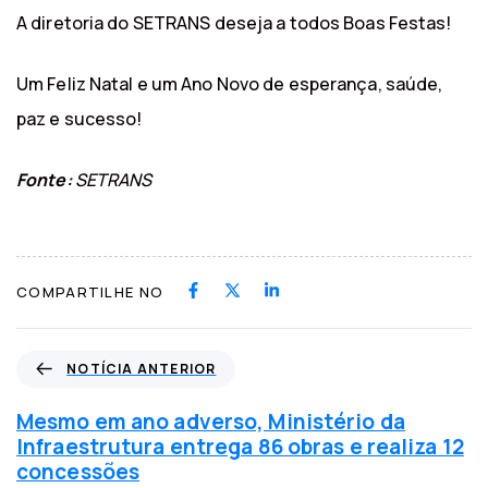
A diretoria do SETRANS deseja a todos Boas Festas!
Um Feliz Natal e um Ano Novo de esperança, saúde,
paz e sucesso!
Fonte:
SETRANS
COMPARTILHE NO
N
NOTÍCIA ANTERIOR
o
t
Mesmo em ano adverso, Ministério da
í
Infraestrutura entrega 86 obras e realiza 12
c
concessões
i