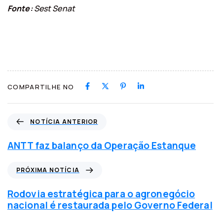
Fonte:
Sest Senat
COMPARTILHE NO
N
NOTÍCIA ANTERIOR
o
t
ANTT faz balanço da Operação Estanque
í
c
P
PRÓXIMA NOTÍCIA
i
r
a
ó
Rodovia estratégica para o agronegócio
a
x
nacional é restaurada pelo Governo Federal
n
i
t