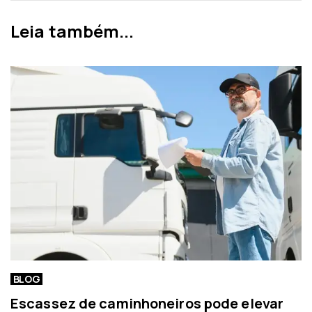
m
e
a
Leia também...
r
n
i
o
o
t
r
í
c
i
a
BLOG
Escassez de caminhoneiros pode elevar