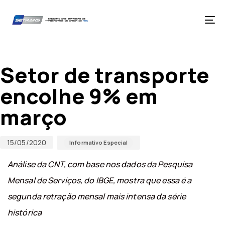
Skip
Skip
links
to
primary
Tog
navigation
nav
Skip
Published
Published
to
on:
in:
content
Setor de transporte
encolhe 9% em
março
15/05/2020
Informativo Especial
Análise da CNT, com base nos dados da Pesquisa
Mensal de Serviços, do IBGE, mostra que essa é a
segunda retração mensal mais intensa da série
histórica