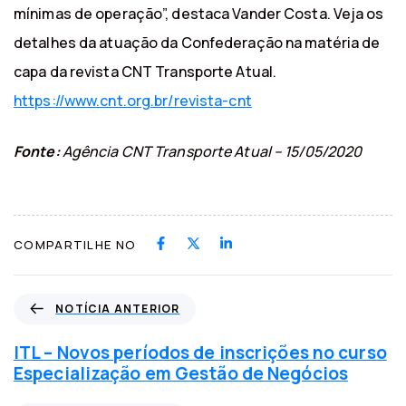
mínimas de operação”, destaca Vander Costa. Veja os
detalhes da atuação da Confederação na matéria de
capa da revista CNT Transporte Atual.
https://www.cnt.org.br/revista-cnt
Fonte:
Agência CNT Transporte Atual – 15/05/2020
COMPARTILHE NO
N
NOTÍCIA ANTERIOR
o
t
ITL – Novos períodos de inscrições no curso
í
Especialização em Gestão de Negócios
c