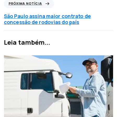
i
P
PRÓXIMA NOTÍCIA
a
r
a
ó
São Paulo assina maior contrato de
n
x
concessão de rodovias do país
t
i
e
m
r
a
Leia também...
i
n
o
o
r
t
í
c
i
a