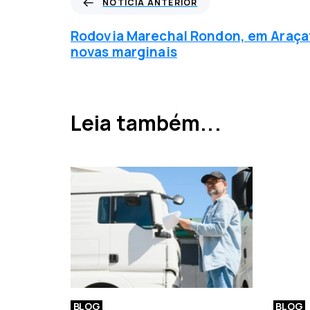
NOTÍCIA ANTERIOR
o
t
Rodovia Marechal Rondon, em Araça
í
novas marginais
c
i
a
a
Leia também...
n
t
e
r
i
o
r
BLOG
BLOG