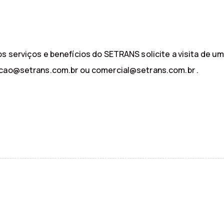
s serviços e benefícios do SETRANS solicite a visita de um 
racao@setrans.com.br ou comercial@setrans.com.br .
P