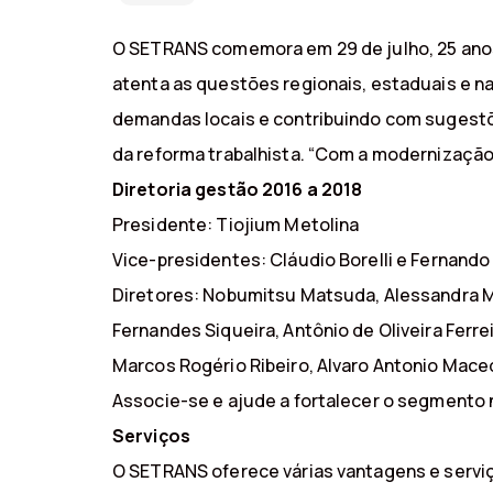
O SETRANS comemora em 29 de julho, 25 anos
atenta as questões regionais, estaduais e na
demandas locais e contribuindo com sugestõ
da reforma trabalhista. “Com a modernização 
Diretoria gestão 2016 a 2018
Presidente: Tiojium Metolina
Vice-presidentes: Cláudio Borelli e Fernando
Diretores: Nobumitsu Matsuda, Alessandra Met
Fernandes Siqueira, Antônio de Oliveira Ferrei
Marcos Rogério Ribeiro, Alvaro Antonio Mace
Associe-se e ajude a fortalecer o segmento 
Serviços
O SETRANS oferece várias vantagens e servi