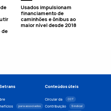
 de
Usados impulsionam
financiamento de
utir
caminhões e ônibus ao
maior nível desde 2018
o de
Setrans
Conteúdos úteis
bre
Circular da
CCT
nefícios
Contribuição
para associados
Sindical