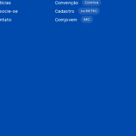
tícias
Convenção
Coletiva
socie-se
Cadastro
no RNTRC
ntato
Comjovem
ABC