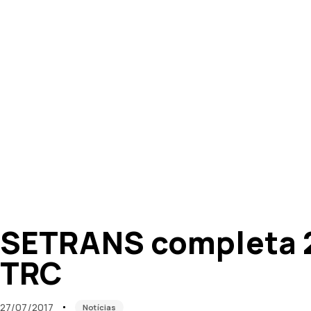
Published
Published
on:
in:
SETRANS completa 2
TRC
27/07/2017
Notícias