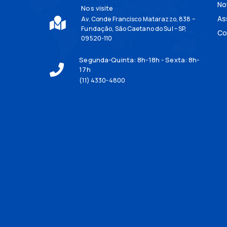
No
Nos visite
As
Av. Conde Francisco Matarazzo, 838 –
Fundação, São Caetano do Sul – SP,
Co
09520-110
Segunda-Quinta: 8h-18h - Sexta: 8h-
17h
(11) 4330-4800