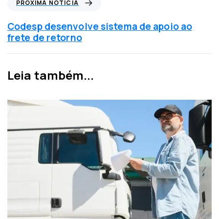
PRÓXIMA NOTÍCIA
a
r
a
ó
Codesp desenvolve sistema de apoio ao
n
x
frete de retorno
t
i
e
m
r
a
Leia também...
i
n
o
o
r
t
í
c
i
a