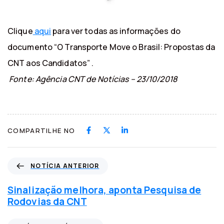
Clique
aqui
para ver todas as informações do
documento “O Transporte Move o Brasil: Propostas da
CNT aos Candidatos”​ .
Fonte: Agência CNT de Notícias – 23/10/2018
COMPARTILHE NO
N
NOTÍCIA ANTERIOR
o
t
Sinalização melhora, aponta Pesquisa de
í
Rodovias da CNT
c
i
P