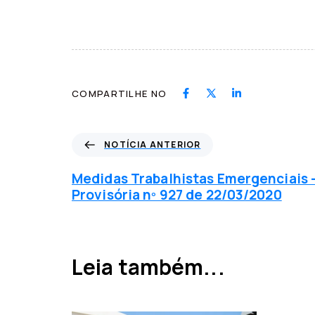
COMPARTILHE NO
N
NOTÍCIA ANTERIOR
o
t
Medidas Trabalhistas Emergenciais 
í
Provisória nº 927 de 22/03/2020
c
i
a
a
Leia também...
n
t
e