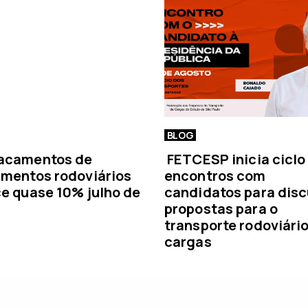
c
i
a
BLOG
acamentos de
FETCESP inicia ciclo
mentos rodoviários
encontros com
e quase 10% julho de
candidatos para disc
propostas para o
transporte rodoviári
cargas