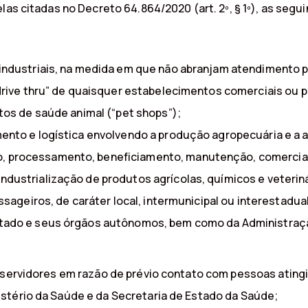
las citadas no Decreto 64.864/2020 (art. 2º, § 1º), as seg
 industriais, na medida em que não abranjam atendimento p
“drive thru” de quaisquer estabelecimentos comerciais ou 
ntos de saúde animal (“pet shops”);
ento e logística envolvendo a produção agropecuária e a a
 processamento, beneficiamento, manutenção, comerciali
ndustrialização de produtos agrícolas, químicos e veteriná
ssageiros, de caráter local, intermunicipal ou interestadual
stado e seus órgãos autônomos, bem como da Administraçã
e servidores em razão de prévio contato com pessoas ating
stério da Saúde e da Secretaria de Estado da Saúde;