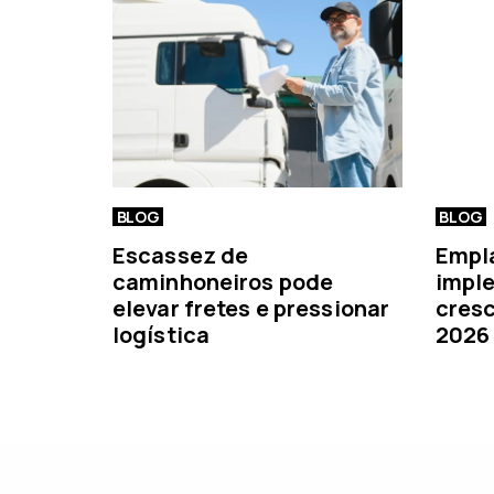
r
i
o
r
BLOG
BLOG
Escassez de
Empl
caminhoneiros pode
imple
elevar fretes e pressionar
cresc
logística
2026