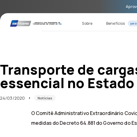
Skip
Skip
Aprove
links
to
primary
navigation
Sobre
Benefícios
para
Skip
to
content
Published
Published
on:
in:
Transporte de carga
essencial no Estado
24/03/2020
Notícias
O Comitê Administrativo Extraordinário Covid
medidas do Decreto 64.881 do Governo do Es