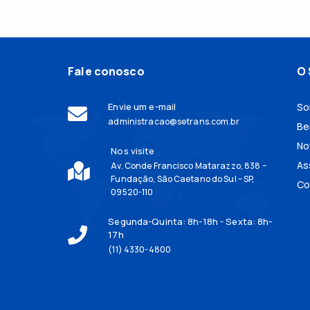
Fale conosco
O 
Envie um e-mail
So
administracao@setrans.com.br
Be
No
Nos visite
As
Av. Conde Francisco Matarazzo, 838 –
Fundação, São Caetano do Sul – SP,
Co
09520-110
Segunda-Quinta: 8h-18h - Sexta: 8h-
17h
(11) 4330-4800