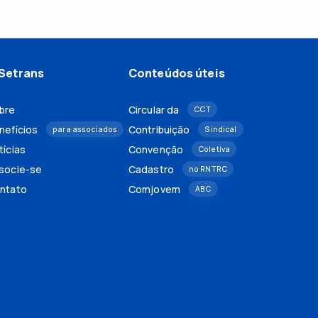
Setrans
Conteúdos úteis
bre
Circular da
CCT
nefícios
Contribuição
para associados
Sindical
tícias
Convenção
Coletiva
socie-se
Cadastro
no RNTRC
ntato
Comjovem
ABC