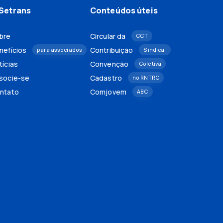
Setrans
Conteúdos úteis
bre
Circular da
CCT
nefícios
Contribuição
para associados
Sindical
tícias
Convenção
Coletiva
socie-se
Cadastro
no RNTRC
ntato
Comjovem
ABC