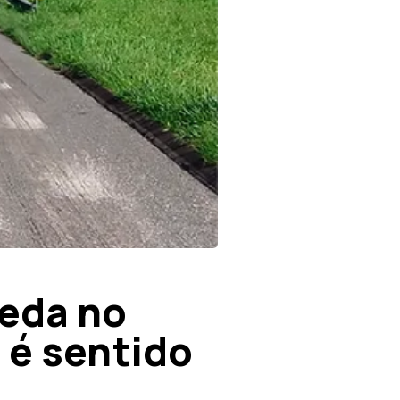
ueda no
 é sentido