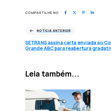
COMPARTILHE NO
N
NOTÍCIA ANTERIOR
o
t
SETRANS assina carta enviada ao Co
í
Grande ABC para reabertura gradati
c
i
a
a
Leia também...
n
t
e
r
i
o
r