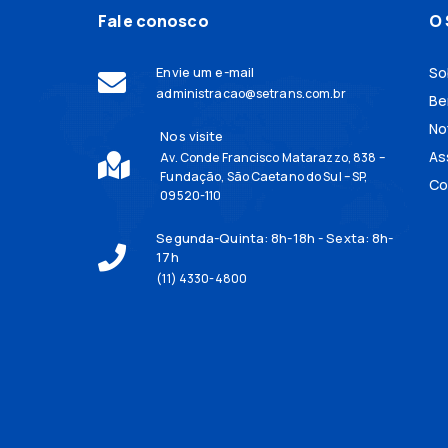
Fale conosco
O 
Envie um e-mail
So
administracao@setrans.com.br
Be
No
Nos visite
As
Av. Conde Francisco Matarazzo, 838 –
Fundação, São Caetano do Sul – SP,
Co
09520-110
Segunda-Quinta: 8h-18h - Sexta: 8h-
17h
(11) 4330-4800