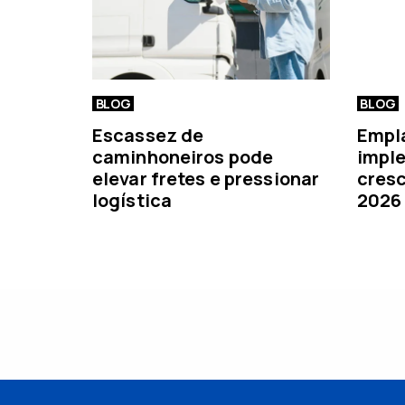
BLOG
BLOG
Escassez de
Empl
caminhoneiros pode
imple
elevar fretes e pressionar
cresc
logística
2026