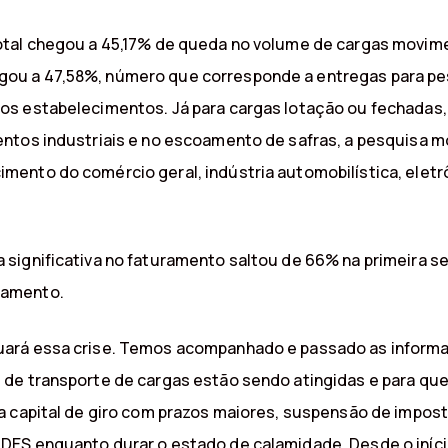
otal chegou a 45,17% de queda no volume de cargas movime
 a 47,58%, número que corresponde a entregas para pessoa
os estabelecimentos. Já para cargas lotação ou fechadas
entos industriais e no escoamento de safras, a pesquisa 
nto do comércio geral, indústria automobilística, eletrôn
 significativa no faturamento saltou de 66% na primeir
tamento.
uará essa crise. Temos acompanhado e passado as inform
 de transporte de cargas estão sendo atingidas e para 
a capital de giro com prazos maiores, suspensão de impos
DES enquanto durar o estado de calamidade. Desde o iníc