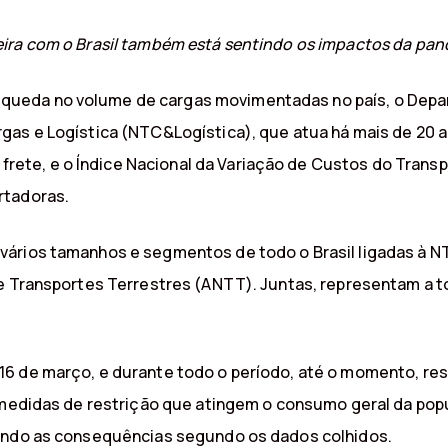
ira com o Brasil também está sentindo os impactos da pa
queda no volume de cargas movimentadas no país, o Dep
gas e Logística (NTC&Logística), que atua há mais de 20 a
te, e o Índice Nacional da Variação de Custos do Trans
rtadoras.
vários tamanhos e segmentos de todo o Brasil ligadas à N
de Transportes Terrestres (ANTT). Juntas, representam a t
16 de março, e durante todo o período, até o momento, re
s medidas de restrição que atingem o consumo geral da po
rendo as consequências segundo os dados colhidos.