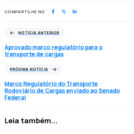
COMPARTILHE NO
N
NOTÍCIA ANTERIOR
o
t
Aprovado marco regulatório para o
í
transporte de cargas
c
i
P
PRÓXIMA NOTÍCIA
a
r
a
ó
Marco Regulatório do Transporte
n
x
Rodoviário de Cargas enviado ao Senado
t
i
Federal
e
m
r
a
i
n
Leia também...
o
o
r
t