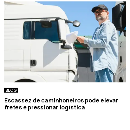
í
c
i
a
BLOG
Escassez de caminhoneiros pode elevar
fretes e pressionar logística