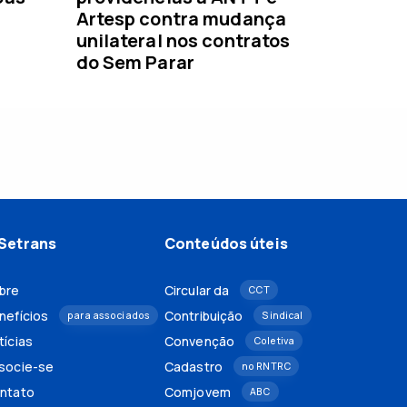
Artesp contra mudança
unilateral nos contratos
do Sem Parar
Setrans
Conteúdos úteis
bre
Circular da
CCT
nefícios
Contribuição
para associados
Sindical
tícias
Convenção
Coletiva
socie-se
Cadastro
no RNTRC
ntato
Comjovem
ABC