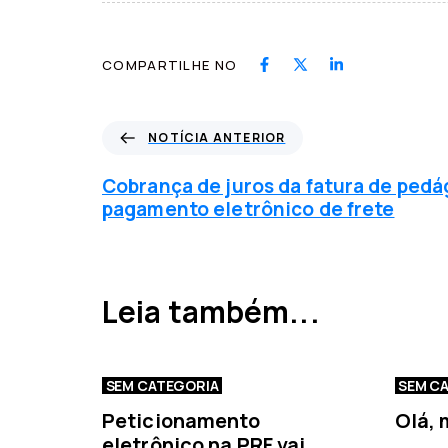
COMPARTILHE NO
N
NOTÍCIA ANTERIOR
o
t
Cobrança de juros da fatura de pedá
í
pagamento eletrônico de frete
c
i
a
a
Leia também...
n
t
e
r
SEM CATEGORIA
SEM C
i
Peticionamento
Olá,
o
eletrônico na PRF vai