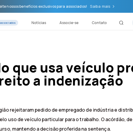
Saiba mais
ite nossos benefícios exclusivos para associados!
Notícias
Associe-se
Contato
 associados
o que usa veículo pr
reito a indenização
gião rejeitaram pedido de empregado de indústria e distr
lo uso de veículo particular para o trabalho. O acórdão,
urso, mantendo a decisão proferida na sentença.