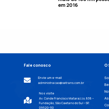
em 2016
Fale conosco
O 
Envie um e-mail
So
administracao@setrans.com.br
Be
No
Nos visite
As
Av. Conde Francisco Matarazzo, 838 –
Fundação, São Caetano do Sul – SP,
Co
09520-110