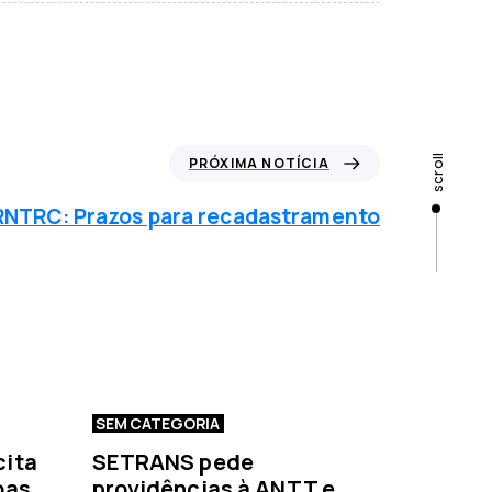
P
scroll
PRÓXIMA NOTÍCIA
ó
RNTRC: Prazos para recadastramento
x
m
a
n
o
t
SEM CATEGORIA
c
cita
SETRANS pede
a
oas
providências à ANTT e