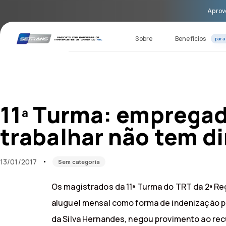
Skip
Skip
Aprove
links
to
primary
navigation
Sobre
Benefícios
para
Skip
to
content
Published
Published
on:
in:
11ª Turma: empregad
trabalhar não tem di
13/01/2017
Sem categoria
Os magistrados da 11ª Turma do TRT da 2ª Re
aluguel mensal como forma de indenização pe
da Silva Hernandes, negou provimento ao rec