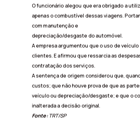
O funcionário alegou que era obrigado a utili
apenas o combustível dessas viagens. Portan
com manutenção e
depreciação/desgaste do automóvel.
A empresa argumentou que o uso de veículo e
clientes. E afirmou que ressarcia as despes
contratação dos serviços.
A sentença de origem considerou que, quando
custos; que não houve prova de que as parte
veículo ou depreciação/desgaste; e que o c
inalterada a decisão original.
Fonte:
TRT/SP