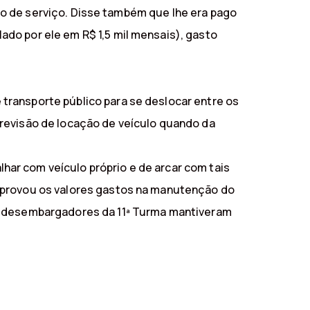
évio de serviço. Disse também que lhe era pago
do por ele em R$ 1,5 mil mensais), gasto
transporte público para se deslocar entre os
previsão de locação de veículo quando da
ar com veículo próprio e de arcar com tais
omprovou os valores gastos na manutenção do
os desembargadores da 11ª Turma mantiveram