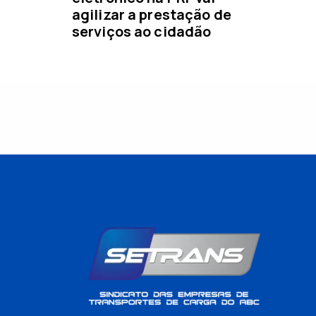
r
agilizar a prestação de
serviços ao cidadão