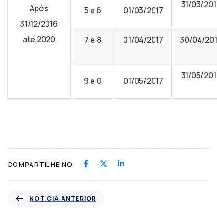
31/03/201
Após
5 e 6
01/03/2017
31/12/2016
até 2020
7 e 8
01/04/2017
30/04/20
31/05/201
9 e 0
01/05/2017
COMPARTILHE NO
N
NOTÍCIA ANTERIOR
o