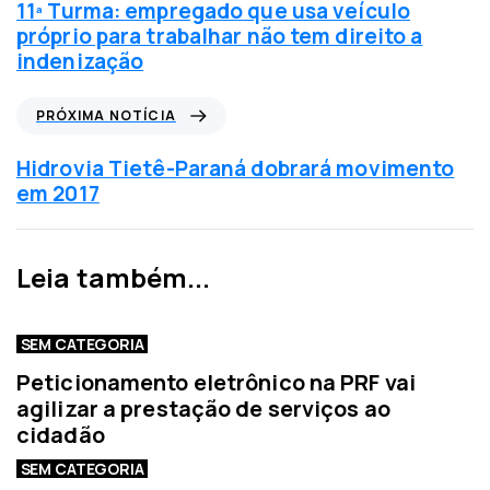
t
11ª Turma: empregado que usa veículo
í
próprio para trabalhar não tem direito a
c
indenização
i
a
P
PRÓXIMA NOTÍCIA
a
r
n
ó
Hidrovia Tietê-Paraná dobrará movimento
t
x
em 2017
e
i
r
m
i
a
Leia também...
o
n
r
o
t
SEM CATEGORIA
í
Peticionamento eletrônico na PRF vai
c
agilizar a prestação de serviços ao
i
cidadão
a
SEM CATEGORIA