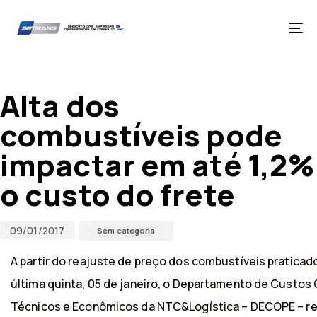
Skip
Skip
links
to
primary
Tog
navigation
nav
Skip
Published
Published
to
on:
in:
content
Alta dos
combustíveis pode
impactar em até 1,2%
o custo do frete
09/01/2017
Sem categoria
A partir do reajuste de preço dos combustíveis praticad
última quinta, 05 de janeiro, o Departamento de Custos
Técnicos e Econômicos da NTC&Logística – DECOPE – re