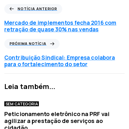
N
NOTÍCIA ANTERIOR
o
t
Mercado de implementos fecha 2016 com
í
retração de quase 30% nas vendas
c
i
P
PRÓXIMA NOTÍCIA
a
r
a
ó
Contribuição Sindical: Empresa colabora
n
x
para o fortalecimento do setor
t
i
e
m
r
a
Leia também...
i
n
o
o
r
t
SEM CATEGORIA
í
Peticionamento eletrônico na PRF vai
c
agilizar a prestação de serviços ao
i
cidadão
a