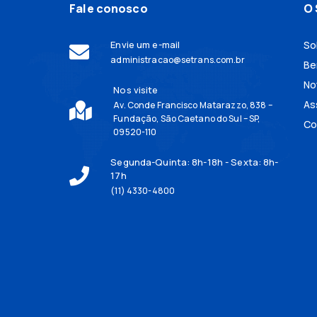
Fale conosco
O 
Envie um e-mail
So
administracao@setrans.com.br
Be
No
Nos visite
As
Av. Conde Francisco Matarazzo, 838 –
Fundação, São Caetano do Sul – SP,
Co
09520-110
Segunda-Quinta: 8h-18h - Sexta: 8h-
17h
(11) 4330-4800