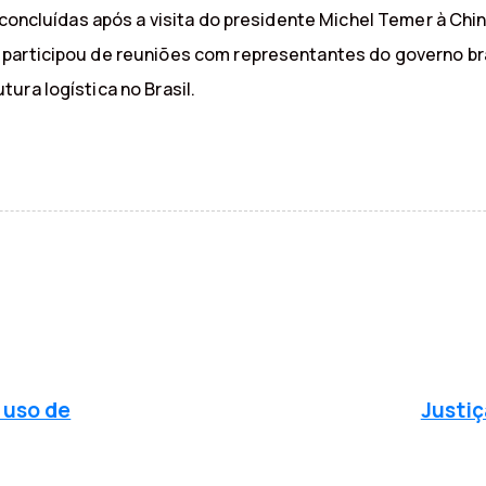
 concluídas após a visita do presidente Michel Temer à Chi
participou de reuniões com representantes do governo br
ura logística no Brasil.
P
r
ó
 uso de
Justiç
x
i
m