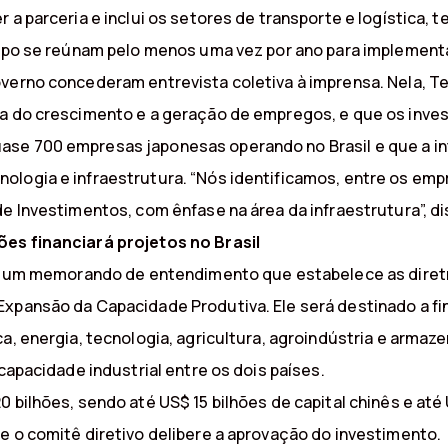
r a parceria e inclui os setores de transporte e logística
rupo se reúnam pelo menos uma vez por ano para implementa
overno concederam entrevista coletiva à imprensa. Nela, 
ada do crescimento e a geração de empregos, e que os inv
ase 700 empresas japonesas operando no Brasil e que a i
ologia e infraestrutura. “Nós identificamos, entre os emp
de Investimentos, com ênfase na área da infraestrutura”, di
ões financiará projetos no Brasil
ram um memorando de entendimento que estabelece as diretr
xpansão da Capacidade Produtiva. Ele será destinado a fin
ca, energia, tecnologia, agricultura, agroindústria e arma
 capacidade industrial entre os dois países.
 bilhões, sendo até US$ 15 bilhões de capital chinês e até U
e o comitê diretivo delibere a aprovação do investimento.