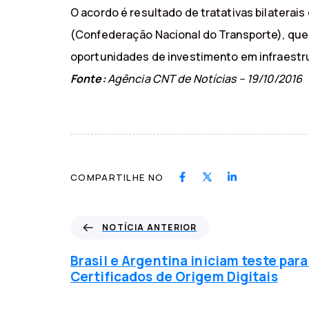
O acordo é resultado de tratativas bilaterais
(Confederação Nacional do Transporte), que 
oportunidades de investimento em infraestrut
Fonte:
Agência CNT de Notícias – 19/10/2016
COMPARTILHE NO
N
NOTÍCIA ANTERIOR
o
t
Brasil e Argentina iniciam teste para
í
Certificados de Origem Digitais
c
i