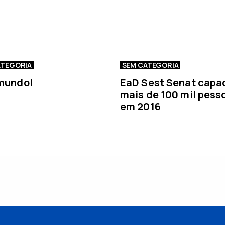
a
n
o
t
í
c
ATEGORIA
SEM CATEGORIA
i
 mundo!
EaD Sest Senat capa
a
mais de 100 mil pess
em 2016