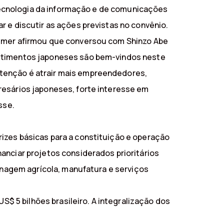
, tecnologia da informação e de comunicações
r e discutir as ações previstas no convênio.
Temer afirmou que conversou com Shinzo Abe
estimentos japoneses são bem-vindos neste
ntenção é atrair mais empreendedores,
resários japoneses, forte interesse em
sse.
izes básicas para a constituição e operação
anciar projetos considerados prioritários
zenagem agrícola, manufatura e serviços
S$ 5 bilhões brasileiro. A integralização dos