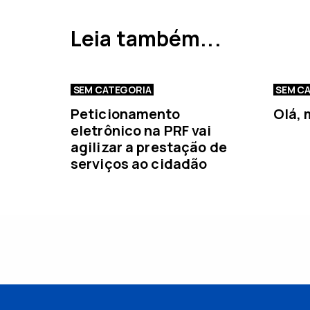
a
a
Leia também...
n
t
e
r
SEM CATEGORIA
SEM C
i
Peticionamento
Olá,
o
eletrônico na PRF vai
r
agilizar a prestação de
serviços ao cidadão