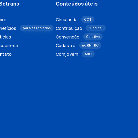
Setrans
Conteúdos úteis
bre
Circular da
CCT
nefícios
Contribuição
para associados
Sindical
tícias
Convenção
Coletiva
socie-se
Cadastro
no RNTRC
ntato
Comjovem
ABC