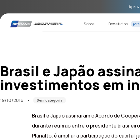
Skip
Skip
Aprove
links
to
primary
navigation
Sobre
Benefícios
para
Skip
to
content
Published
Published
on:
in:
Brasil e Japão assi
investimentos em in
19/10/2016
Sem categoria
Brasil e Japão assinaram o Acordo de Coopera
durante reunião entre o presidente brasileiro
Planalto, é ampliar a participação do capital 