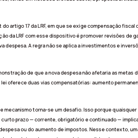
ut do artigo 17 da LRF, em que se exige compensação fisc
nção da LRF com esse dispositivo é promover revisões de g
 despesa. A regra não se aplica a investimentos e inversõ
onstração de que a nova despesa não afetaria as metas de
 a lei oferece duas vias compensatórias: aumento permane
se mecanismo torna-se um desafio. Isso porque quaisque
e curto prazo — corrente, obrigatório e continuado — impl
espesa ou do aumento de impostos. Nesse contexto, uma f