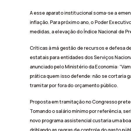
A esse aparato institucional soma-se a emend
inflação. Para próximo ano, o Poder Executiv
medidas, a elevação do Índice Nacional de P
Críticas à má gestão de recursos e defesa d
estatais para entidades dos Serviços Nacio
anunciado pelo Ministério da Economia: “Vam
prática quem isso defende: não se cortaria g
tramitar por fora do orçamento público.
Proposta em tramitação no Congresso pretendi
Tomando o salário mínimo por referência, ser
novo programa assistencial custaria uma boa g
driblando as regras de controle do gasto púb