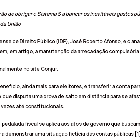
ção de obrigar o Sistema S a bancar os inevitáveis gastos pú
 da União
ense de Direito Público (IDP), José Roberto Afonso, e o an
dem, em artigo, a manutenção da arrecadação compulsória 
inalmente no site Conjur.
efício, ainda mais para eleitores, e transferir a conta par
e que disputa uma prova de salto em distância para se afa
r vezes até constitucionais.
e pedalada fiscal se aplica aos atos de governo que buscam 
ara demonstrar uma situação fictícia das contas públicas [