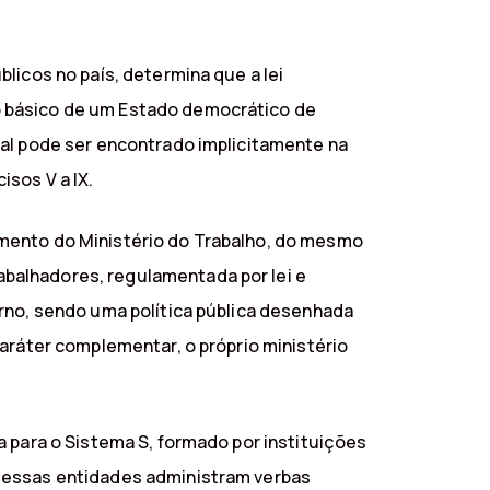
licos no país, determina que a lei
o básico de um Estado democrático de
gal pode ser encontrado implicitamente na
isos V a IX.
amento do Ministério do Trabalho, do mesmo
balhadores, regulamentada por lei e
erno, sendo uma política pública desenhada
aráter complementar, o próprio ministério
a para o Sistema S, formado por instituições
e essas entidades administram verbas