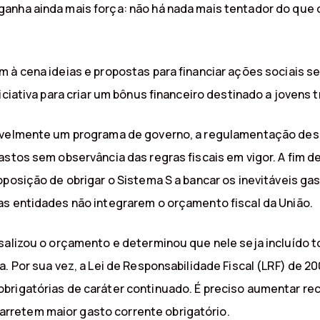
anha ainda mais força: não há nada mais tentador do que
m à cena ideias e propostas para financiar ações sociais
iciativa para criar um bônus financeiro destinado a jovens 
gavelmente um programa de governo, a regulamentação dess
astos sem observância das regras fiscais em vigor. A fim de
oposição de obrigar o Sistema S a bancar os inevitáveis g
as entidades não integrarem o orçamento fiscal da União.
rsalizou o orçamento e determinou que nele seja incluído 
. Por sua vez, a Lei de Responsabilidade Fiscal (LRF) de 20
brigatórias de caráter continuado. É preciso aumentar re
rretem maior gasto corrente obrigatório.