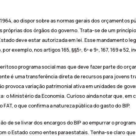
 1964, ao dispor sobre as normas gerais dos orçamentos púb
próprias dos órgãos do governo. Trata-se de um princípi
o Estado deve estar autorizada em lei. Esse mandamento le
r exemplo, nos artigos 165, §§5º, 6º e 9º, 167, 169 e 52, inc
eritoso programa social mas que deve fazer parte do orç
e é uma transferência direta de recursos para jovens tra
não provoca variação patrimonial ativa em unidades de gov
a: o Ministério da Economia. Curioso ainda notar que, em c
 FAT, o que confirma a natureza pública do gasto do BIP.
ão de se livrar dos encargos do BIP ao empurrar o program
com o Estado como entes paraestatais. Tenha-se claro qu