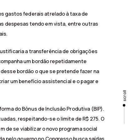
s gastos federais atrelado à taxa de
vas despesas tendo em vista, entre outras
ais.
stificaria a transferência de obrigações
l acompanha um bordão repetidamente
 desse bordão o que se pretende fazer na
iar um benefício assistencial e o pagar e
scroll
forma do Bônus de Inclusão Produtiva (BIP).
uadas, respeitando-se o limite de R$ 275. O
im de se viabilizar o novo programa social
lada pelo governo no Congresso busca saídas