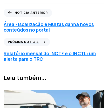
N
NOTÍCIA ANTERIOR
o
t
Área Fiscalização e Multas ganha novos
í
conteúdos no portal
c
i
P
PRÓXIMA NOTÍCIA
a
r
a
ó
Relatório mensal do INCTF e o INCTL: um
n
x
alerta para o TRC
t
i
e
m
r
a
Leia também...
i
n
o
o
r
t
í
c
i