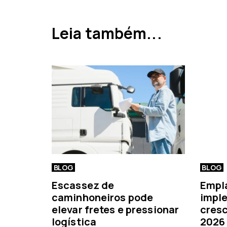
a
a
Leia também...
n
t
e
r
i
o
r
BLOG
BLOG
Escassez de
Empl
caminhoneiros pode
imple
elevar fretes e pressionar
cresc
logística
2026