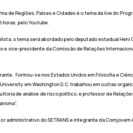
mia de Regiões, Países e Cidades é o tema da live do Pr
6 horas, pelo Youtube.
ista, o tema será abordado pelo deputado estadual Heni O
o e vice-presidente da Comissão de Relações Internaciona
strante. Formou-se nos Estados Unidos em Filosofia e Ciênc
n University em Washington D.C. trabalhou em outras orga
ultoria de análise de risco político, e professor de Relaç
arisma”.
tor administrativo do SETRANS e integrante da Comjovem AB