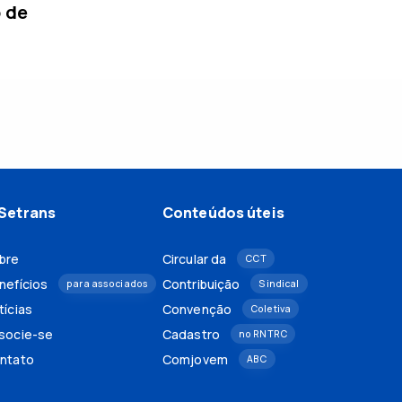
o de
Setrans
Conteúdos úteis
bre
Circular da
CCT
nefícios
Contribuição
para associados
Sindical
tícias
Convenção
Coletiva
socie-se
Cadastro
no RNTRC
ntato
Comjovem
ABC