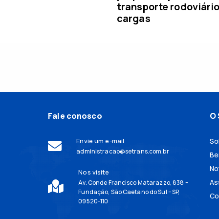
transporte rodoviári
cargas
Fale conosco
O 
Envie um e-mail
So
administracao@setrans.com.br
Be
No
Nos visite
As
Av. Conde Francisco Matarazzo, 838 –
Fundação, São Caetano do Sul – SP,
Co
09520-110