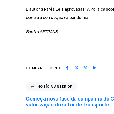
É autor de três Leis aprovadas: A Política so
contra a corrupção na pandemia.
Fonte:
SETRANS
COMPARTILHE NO
N
NOTÍCIA ANTERIOR
o
t
Começa nova fase da campanha da 
í
valorização do setor de transporte
c
i