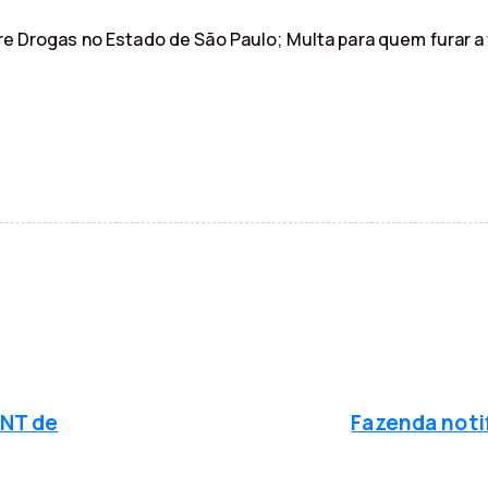
bre Drogas no Estado de São Paulo; Multa para quem furar a 
P
r
ó
CNT de
Fazenda noti
x
i
m