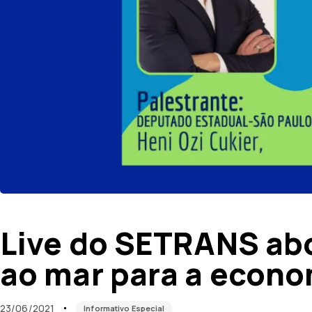
Published
Published
on:
in:
Live do SETRANS abo
ao mar para a econom
23/06/2021
Informativo Especial