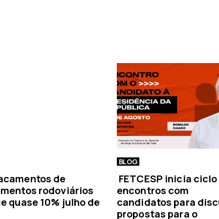
a
n
o
t
í
c
i
a
BLOG
acamentos de
FETCESP inicia ciclo
mentos rodoviários
encontros com
e quase 10% julho de
candidatos para disc
propostas para o