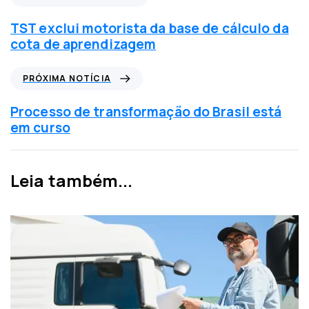
o
t
TST exclui motorista da base de cálculo da
í
cota de aprendizagem
c
i
P
PRÓXIMA NOTÍCIA
a
r
a
ó
Processo de transformação do Brasil está
n
x
em curso
t
i
e
m
r
a
Leia também...
i
n
o
o
r
t
í
c
i
a