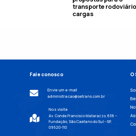
transporte rodoviári
cargas
Fale conosco
O 
Envie um e-mail
So
administracao@setrans.com.br
Be
No
Nos visite
As
Av. Conde Francisco Matarazzo, 838 –
Fundação, São Caetano do Sul – SP,
Co
09520-110