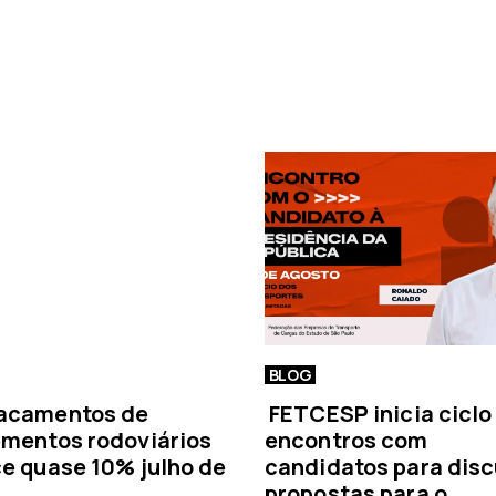
m
a
n
o
t
í
c
i
a
BLOG
acamentos de
FETCESP inicia ciclo
mentos rodoviários
encontros com
e quase 10% julho de
candidatos para disc
propostas para o