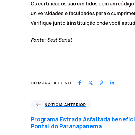
Os certificados são emitidos com um código 
universidades e faculdades para o cumprimen
Verifique junto à instituição onde você estu
Fonte:
Sest Senat
COMPARTILHE NO
N
NOTÍCIA ANTERIOR
o
t
Programa Estrada Asfaltada benefici
í
Pontal do Paranapanema
c