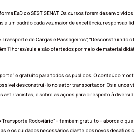
aforma EaD do SEST SENAT. Os cursos foram desenvolvidos
s a um padrão cada vez maior de excelência, responsabili
de Transporte de Cargas e Passageiros”, “Desconstruindo 
têm 11 horas/aula e são ofertados por meio de material did
porte” é gratuito para todos os públicos. O conteúdo mos
ossível desconstrui-lo no setor transportador. Os alunos 
as antirracistas, e sobre as ações para o respeito à diversi
Transporte Rodoviário” – também gratuito – aborda o que é
gas e os cuidados necessários diante dos novos desafios 