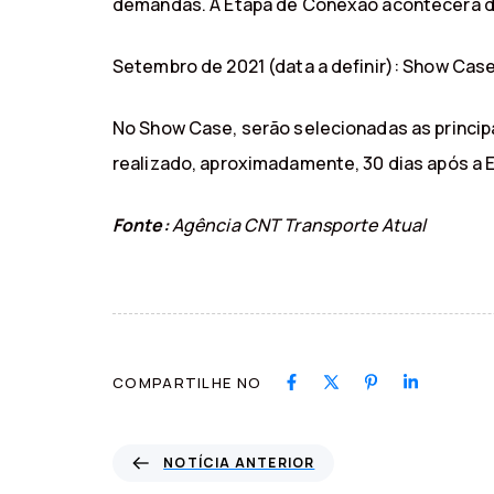
demandas. A Etapa de Conexão acontecerá de
Setembro de 2021 (data a definir): Show Cas
No Show Case, serão selecionadas as princi
realizado, aproximadamente, 30 dias após a 
Fonte:
Agência CNT Transporte Atual
COMPARTILHE NO
N
NOTÍCIA ANTERIOR
o