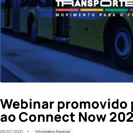
Published
Published
on:
in:
Webinar promovido p
ao Connect Now 202
05/07/2021
Informativo Especial