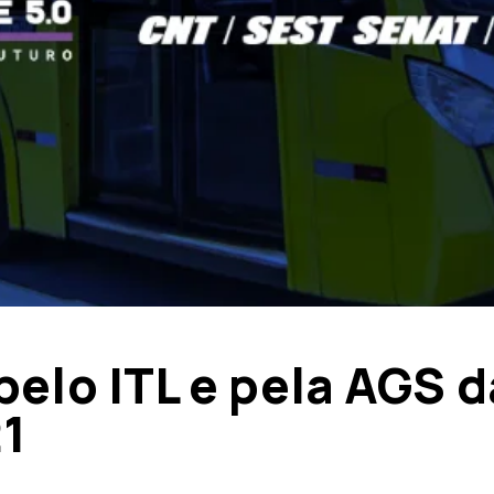
elo ITL e pela AGS d
1