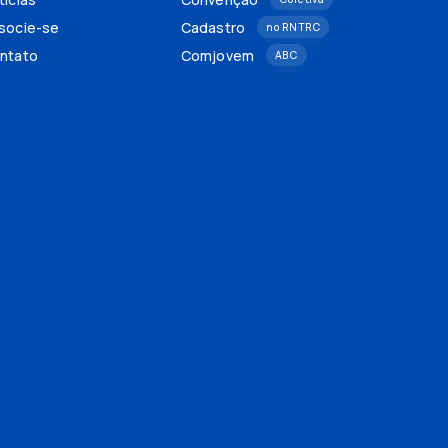
socie-se
Cadastro
no RNTRC
ntato
Comjovem
ABC