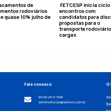
acamentos de
FETCESP inicia ciclo
mentos rodoviários
encontros com
e quase 10% julho de
candidatos para disc
propostas para o
transporte rodoviári
cargas
Fale conosco
O 
Envie um e-mail
So
administracao@setrans.com.br
Be
No