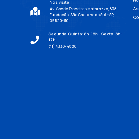
Nos visite
As
Av. Conde Francisco Matarazzo, 838 –
Fundação, São Caetano do Sul – SP,
Co
09520-110
Segunda-Quinta: 8h-18h - Sexta: 8h-
17h
(11) 4330-4800