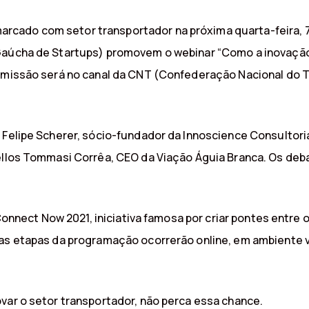
ado com setor transportador na próxima quarta-feira, 7, à
 Gaúcha de Startups) promovem o webinar “Como a inovaçã
nsmissão será no canal da CNT (Confederação Nacional do 
s Felipe Scherer, sócio-fundador da Innoscience Consultor
cellos Tommasi Corrêa, CEO da Viação Águia Branca. Os de
do Connect Now 2021, iniciativa famosa por criar pontes en
as etapas da programação ocorrerão online, em ambiente vir
var o setor transportador, não perca essa chance.