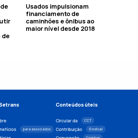
 de
Usados impulsionam
financiamento de
utir
caminhões e ônibus ao
maior nível desde 2018
o de
Setrans
Conteúdos úteis
bre
Circular da
CCT
nefícios
Contribuição
para associados
Sindical
tícias
Convenção
Coletiva