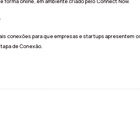
 forma online, em ambiente criado pelo Connect Now.
e
pais conexões para que empresas e startups apresentem os
Etapa de Conexão.
P