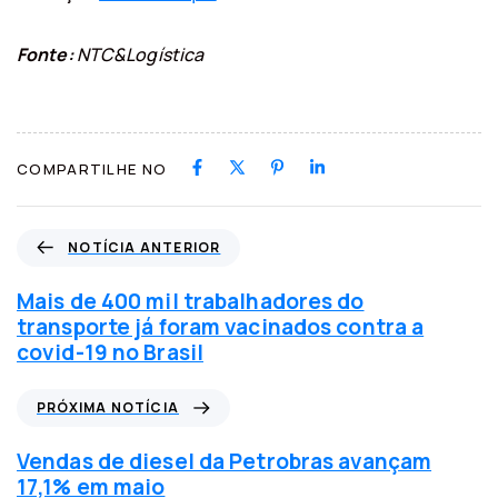
Fonte:
NTC&Logística
COMPARTILHE NO
N
NOTÍCIA ANTERIOR
o
t
Mais de 400 mil trabalhadores do
í
transporte já foram vacinados contra a
c
covid-19 no Brasil
i
a
P
PRÓXIMA NOTÍCIA
a
r
n
ó
Vendas de diesel da Petrobras avançam
t
x
17,1% em maio
e