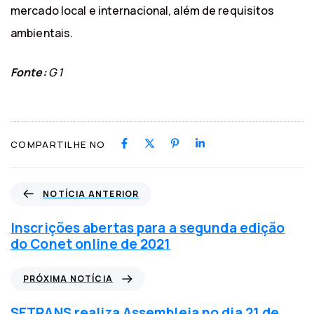
mercado local e internacional, além de requisitos
ambientais.
Fonte:
G 1
COMPARTILHE NO
N
NOTÍCIA ANTERIOR
o
t
Inscrições abertas para a segunda edição
í
do Conet online de 2021
c
i
P
PRÓXIMA NOTÍCIA
a
r
a
ó
SETRANS realiza Assembleia no dia 21 de